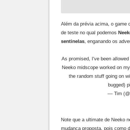
Além da prévia acima, o game d
de teste no qual podemos
Neek
sentinelas
, enganando os adver
As promised, I've been allowed 
Neeko midscope worked on m
the random stuff going on wi
bugged)
p
— Tim (@
Note que a ultimate de Neeko 
mudança proposta, pois como de