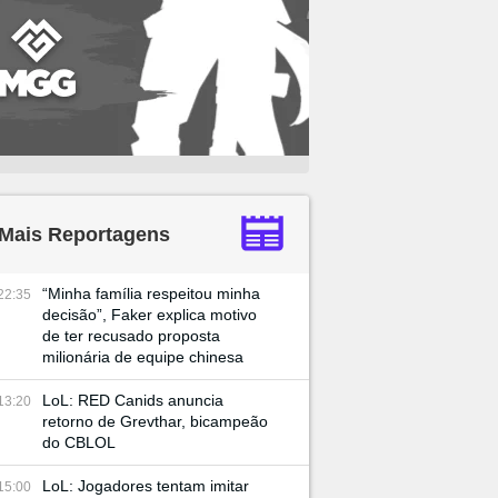
Mais Reportagens
“Minha família respeitou minha
22:35
decisão”, Faker explica motivo
de ter recusado proposta
milionária de equipe chinesa
LoL: RED Canids anuncia
13:20
retorno de Grevthar, bicampeão
do CBLOL
LoL: Jogadores tentam imitar
15:00