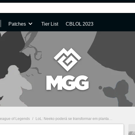
Patches
Tier List
CBLOL 2023
eague of Legends
/
LoL: Neeko poderá se transformar em plantas da selva, cogumelo do Teemo e mais; veja vídeo