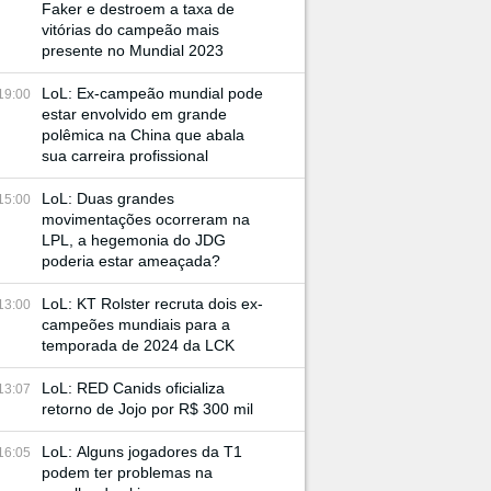
Faker e destroem a taxa de
vitórias do campeão mais
presente no Mundial 2023
LoL: Ex-campeão mundial pode
19:00
estar envolvido em grande
polêmica na China que abala
sua carreira profissional
LoL: Duas grandes
15:00
movimentações ocorreram na
LPL, a hegemonia do JDG
poderia estar ameaçada?
LoL: KT Rolster recruta dois ex-
13:00
campeões mundiais para a
temporada de 2024 da LCK
LoL: RED Canids oficializa
13:07
retorno de Jojo por R$ 300 mil
LoL: Alguns jogadores da T1
16:05
podem ter problemas na