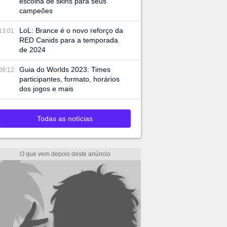
escolha de skins para seus
campeões
LoL: Brance é o novo reforço da
13:01
RED Canids para a temporada
de 2024
Guia do Worlds 2023: Times
09:12
participantes, formato, horários
dos jogos e mais
Todas as notícias