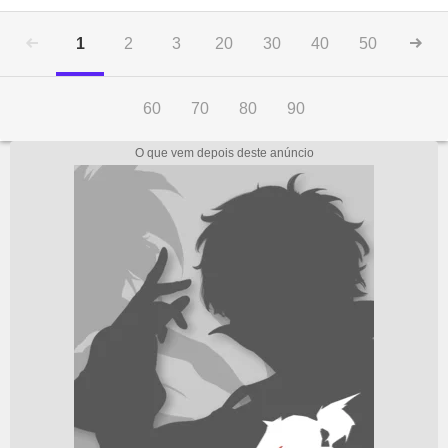
1
2
3
20
30
40
50
60
70
80
90