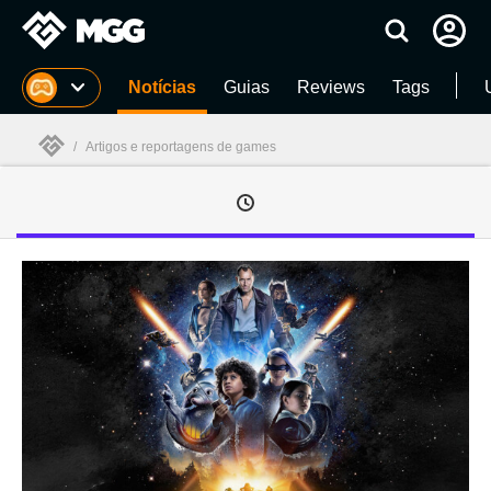
Millenium
Notícias
Guias
Reviews
Tags
/
Artigos e reportagens de games
Millenium
