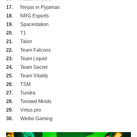
Ninjas in Pyjamas
NRG Esports
Spacestation
T1
Talon
Team Falcons
Team Liquid
Team Secret
Team Vitality
TSM
Tundra
Twisted Minds
Virtus pro
Weibo Gaming