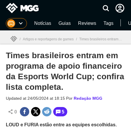
Millenium
Notícias
Guias
Reviews
Tags
U
/
Artigos e reportagens de games
/
Times brasileiros entram em programa de apoio financeiro da Esports World Cup; confira lista completa.
Times brasileiros entram em
Millenium

programa de apoio financeiro
da Esports World Cup; confira
lista completa.
Updated at
24/05/2024 at 18:15
Por
Redação MGG
0
5
LOUD e FURIA estão entre as equipes escolhidas.