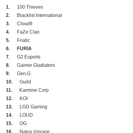
100 Thieves
Blacklist International
Cloud9
FaZe Clan
Fnatic
FURIA
G2 Esports
Gaimin Gladiators
Gen.G
Guild
Karmine Corp
KOI
LGD Gaming
LOUD
OG
Natus Vincere