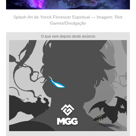
Splash Art de Yorick Florescer Espiritual — Imagem: Riot
Games/Divulgação