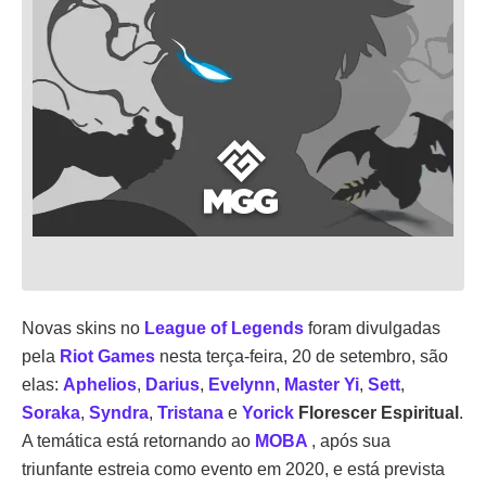
Novas skins no
League of Legends
foram divulgadas
pela
Riot Games
nesta terça-feira, 20 de setembro, são
elas:
Aphelios
,
Darius
,
Evelynn
,
Master Yi
,
Sett
,
Soraka
,
Syndra
,
Tristana
e
Yorick
Florescer Espiritual
.
A temática está retornando ao
MOBA
, após sua
triunfante estreia como evento em 2020, e está prevista