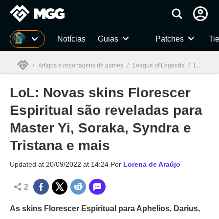
Millenium
Notícias
Guias
Patches
Tie
/
Artigos e reportagens de games
/
League of Legends
/
LoL: Novas skins Florescer Espiritual são reveladas para Master Yi, Soraka, Syndra e Tristana e mais
LoL: Novas skins Florescer
Millenium

Espiritual são reveladas para
Master Yi, Soraka, Syndra e
Tristana e mais
Updated at
20/09/2022 at 14:24
Por
Lorena de Araújo
2
As skins Florescer Espiritual para Aphelios, Darius,