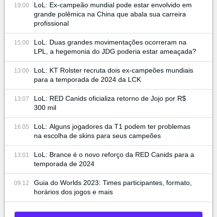
LoL: Ex-campeão mundial pode estar envolvido em
19:00
grande polêmica na China que abala sua carreira
profissional
LoL: Duas grandes movimentações ocorreram na
15:00
LPL, a hegemonia do JDG poderia estar ameaçada?
LoL: KT Rolster recruta dois ex-campeões mundiais
13:00
para a temporada de 2024 da LCK
LoL: RED Canids oficializa retorno de Jojo por R$
13:07
300 mil
LoL: Alguns jogadores da T1 podem ter problemas
16:05
na escolha de skins para seus campeões
LoL: Brance é o novo reforço da RED Canids para a
13:01
temporada de 2024
Guia do Worlds 2023: Times participantes, formato,
09:12
horários dos jogos e mais