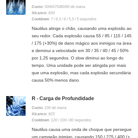
Custo:
50/60/70/80/90 de mana
Alcance:
600
Cooldown
: 7 / 6,5 / 6 / 5,5 / 5 segundos
Nautilus atinge o chão, causando uma explosão ao
seu redor. Cada explosão causa 55 / 85 / 115 / 145
/ 175 (+30%) de dano mágico aos inimigos na área
e deminui a velocidade em 30 / 35 / 40 / 45 / 50%
por 1,25 segundos. O slow diminui ao longo do
tempo. Uma unidade pode ser atingida por mais
que uma explosão, mas cada explosão secundária
causa 50% menos dano.
R - Carga de Profundidade
Custo:
100 de mana
Alcance:
825
Cooldown
: 120 / 100 / 80 segundos
Nautilus causa uma onda de choque que persegue
um campeão inimigo, causando 150 / 275 / 400 (+