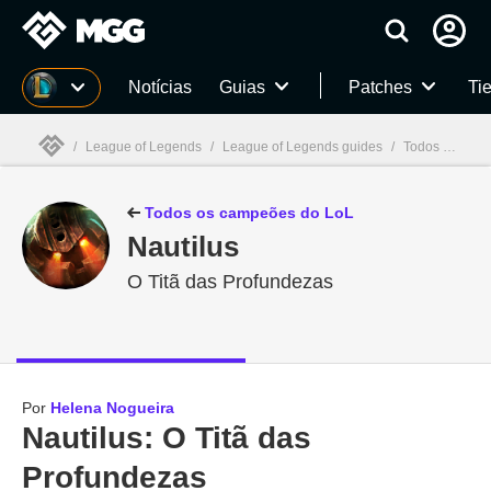
Millenium
Notícias
Guias
Patches
Tie
/
League of Legends
/
League of Legends guides
/
Todos os campeões de LoL: habilidades, skins, história e mais
Millenium

Todos os campeões do LoL
Nautilus
O Titã das Profundezas
Por
Helena Nogueira
Nautilus: O Titã das
Profundezas