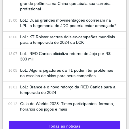
grande polêmica na China que abala sua carreira
profissional
LoL: Duas grandes movimentações ocorreram na
15:00
LPL, a hegemonia do JDG poderia estar ameaçada?
LoL: KT Rolster recruta dois ex-campeões mundiais
13:00
para a temporada de 2024 da LCK
LoL: RED Canids oficializa retorno de Jojo por R$
13:07
300 mil
LoL: Alguns jogadores da T1 podem ter problemas
16:05
na escolha de skins para seus campeões
LoL: Brance é o novo reforço da RED Canids para a
13:01
temporada de 2024
Guia do Worlds 2023: Times participantes, formato,
09:12
horários dos jogos e mais
Todas as notícias