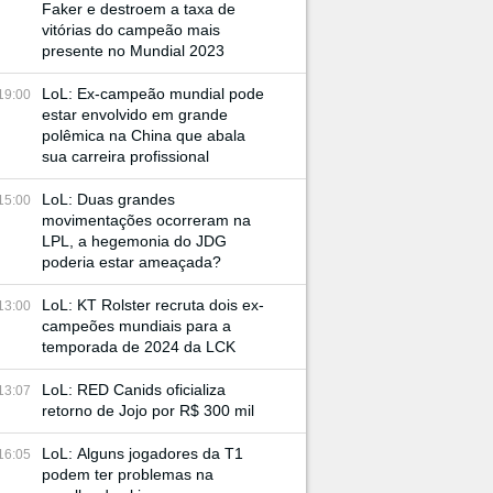
Faker e destroem a taxa de
vitórias do campeão mais
presente no Mundial 2023
LoL: Ex-campeão mundial pode
19:00
estar envolvido em grande
polêmica na China que abala
sua carreira profissional
LoL: Duas grandes
15:00
movimentações ocorreram na
LPL, a hegemonia do JDG
poderia estar ameaçada?
LoL: KT Rolster recruta dois ex-
13:00
campeões mundiais para a
temporada de 2024 da LCK
LoL: RED Canids oficializa
13:07
retorno de Jojo por R$ 300 mil
LoL: Alguns jogadores da T1
16:05
podem ter problemas na