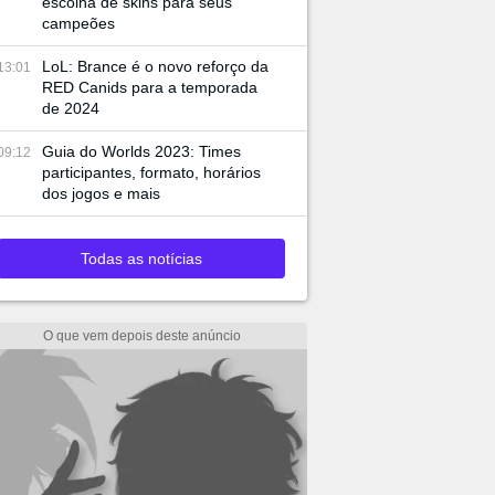
escolha de skins para seus
campeões
LoL: Brance é o novo reforço da
13:01
RED Canids para a temporada
de 2024
Guia do Worlds 2023: Times
09:12
participantes, formato, horários
dos jogos e mais
Todas as notícias