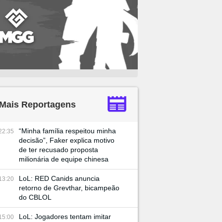
Mais Reportagens
“Minha família respeitou minha
22:35
decisão”, Faker explica motivo
de ter recusado proposta
milionária de equipe chinesa
LoL: RED Canids anuncia
13:20
retorno de Grevthar, bicampeão
do CBLOL
LoL: Jogadores tentam imitar
15:00