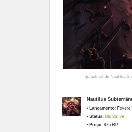
Splash art de Nautilus 
Nautilus Subterrân
•
Lançamento
: Fevere
•
Status
:
Disponível
•
Preço
: 975 RP