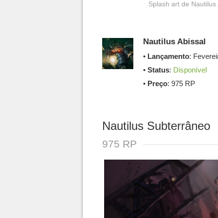
Splash art de Nautilu
Nautilus Abissal
•
Lançamento
: Fevere
•
Status
:
Disponível
•
Preço
: 975 RP
Nautilus Subterrâneo
975 RP