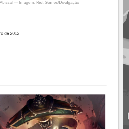
s Abissal — Imagem: Riot Games/Divulgação
iro de 2012