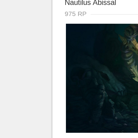
Nautilus Abissal
975 RP