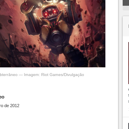
Subterrâneo — Imagem: Riot Games/Divulgação
eo
iro de 2012