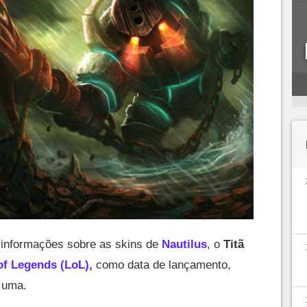
 informações sobre as skins de
Nautilus
, o
Titã
of Legends (LoL),
como data de lançamento,
a uma.