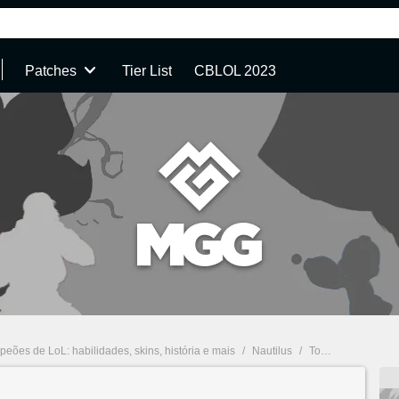
Patches
Tier List
CBLOL 2023
eões de LoL: habilidades, skins, história e mais
/
Nautilus
/
Todos os campeões de LoL: habilidades, skins, história e mais : Nautilus - Skins