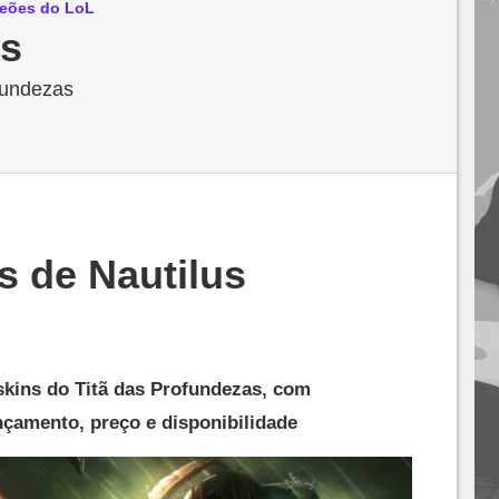
eões do LoL
us
fundezas
s de Nautilus
skins do Titã das Profundezas, com
nçamento, preço e disponibilidade