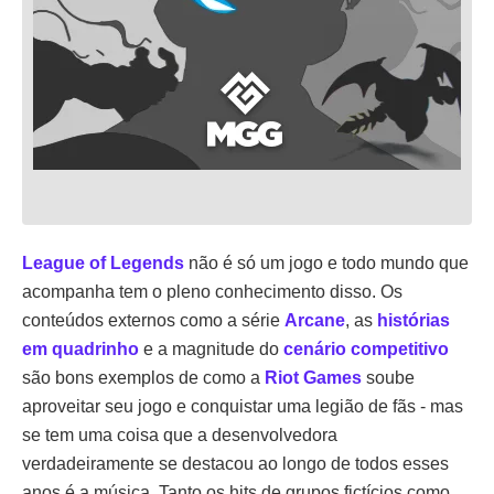
League of Legends
não é só um jogo e todo mundo que
acompanha tem o pleno conhecimento disso. Os
conteúdos externos como a série
Arcane
, as
histórias
em quadrinho
e a magnitude do
cenário competitivo
são bons exemplos de como a
Riot Games
soube
aproveitar seu jogo e conquistar uma legião de fãs - mas
se tem uma coisa que a desenvolvedora
verdadeiramente se destacou ao longo de todos esses
anos é a música. Tanto os hits de grupos fictícios como