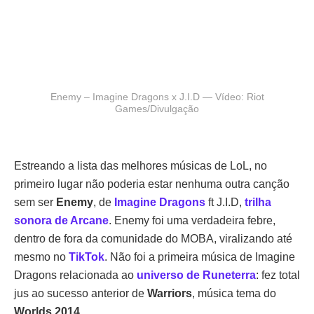
Enemy – Imagine Dragons x J.I.D — Vídeo: Riot
Games/Divulgação
Estreando a lista das melhores músicas de LoL, no
primeiro lugar não poderia estar nenhuma outra canção
sem ser
Enemy
, de
Imagine Dragons
ft J.I.D,
trilha
sonora de Arcane
. Enemy foi uma verdadeira febre,
dentro de fora da comunidade do MOBA, viralizando até
mesmo no
TikTok
. Não foi a primeira música de Imagine
Dragons relacionada ao
universo de Runeterra
: fez total
jus ao sucesso anterior de
Warriors
, música tema do
Worlds 2014
.