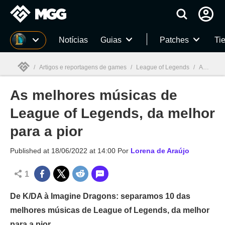
Millenium
Notícias
Guias
Patches
Tie
/
Artigos e reportagens de games
/
League of Legends
/
As melhores músicas de League of Legends, da melhor para a pior
As melhores músicas de
Millenium

League of Legends, da melhor
para a pior
Published at
18/06/2022 at 14:00
Por
Lorena de Araújo
1
De K/DA à Imagine Dragons: separamos 10 das
melhores músicas de League of Legends, da melhor
para a pior