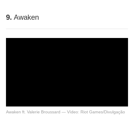
9.
Awaken
Awaken ft. Valerie Broussard — Vídeo: Riot Games/Divulgação