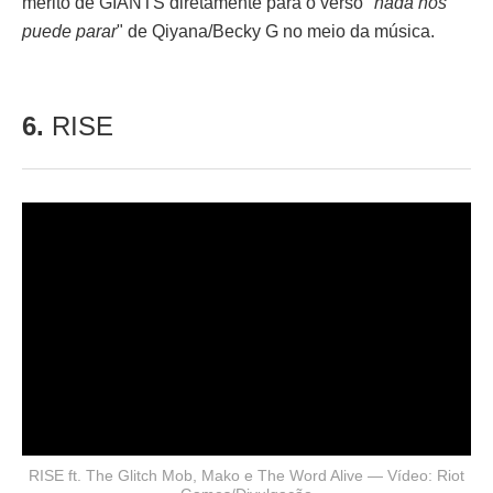
mérito de GIANTS diretamente para o verso "
nada nos
puede parar
" de Qiyana/Becky G no meio da música.
6.
RISE
RISE ft. The Glitch Mob, Mako e The Word Alive — Vídeo: Riot