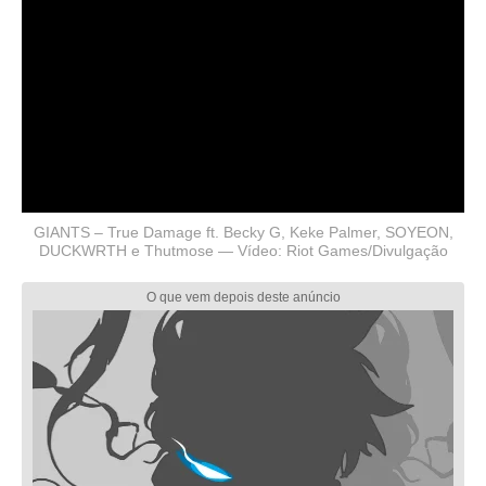
GIANTS – True Damage ft. Becky G, Keke Palmer, SOYEON,
DUCKWRTH e Thutmose — Vídeo: Riot Games/Divulgação