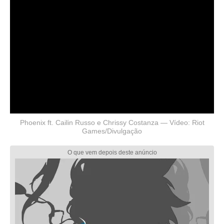
Phoenix ft. Cailin Russo e Chrissy Costanza — Vídeo: Riot
Games/Divulgação