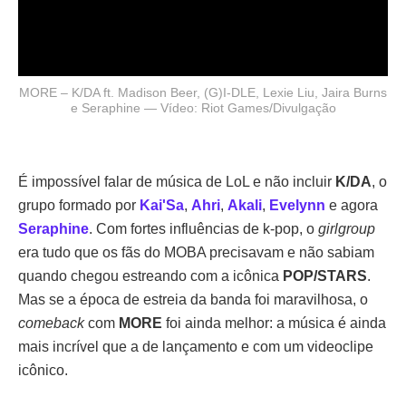
MORE – K/DA ft. Madison Beer, (G)I-DLE, Lexie Liu, Jaira Burns
e Seraphine — Vídeo: Riot Games/Divulgação
É impossível falar de música de LoL e não incluir
K/DA
, o
grupo formado por
Kai'Sa
,
Ahri
,
Akali
,
Evelynn
e agora
Seraphine
. Com fortes influências de k-pop, o
girlgroup
era tudo que os fãs do MOBA precisavam e não sabiam
quando chegou estreando com a icônica
POP/STARS
.
Mas se a época de estreia da banda foi maravilhosa, o
comeback
com
MORE
foi ainda melhor: a música é ainda
mais incrível que a de lançamento e com um videoclipe
icônico.