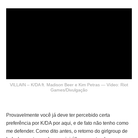
VILLAIN – K/DA ft. Madison Beer e Kim Petras — Vídeo: Riot
Games/Divulgação
Provavelmente você já deve ter percebido certa
preferência por K/DA por aqui, e de fato não tenho como
me defender. Como dito antes, o retorno do girlgroup de