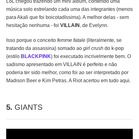
LoL chegou trazendo um mini álbum, contendo uma
música solo estrelando cada uma das integrantes (menos
para Akali que foi boicotadíssima). A melhor delas - sem
hesitação nenhuma - foi
VILLAIN
, de Evelynn.
Isso porque o conceito
femme fatale
(literalmente, se
tratando da assassina) somado ao
girl crush
do k-pop
(estilo
BLACKPINK
) foi executado incrivelmente bem. O
sadismo apresentado em VILLAIN é perfeito e não
poderia ter sido melhor, como foi ao ser interpretado por
Madison Beer e Kim Petras. A Riot acertou em tudo aqui.
5.
GIANTS