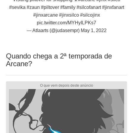
#sevika
#zaun
#piltover
#family
#silcofanart
#jinxfanart
#jinxarcane
#jinxsilco
#silcojinx
pic.twitter.com/MYHyILPKs7
— Atlaarts (@judasempr)
May 1, 2022
Quando chega a 2ª temporada de
Arcane?