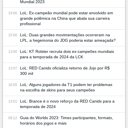
Mundial 2023
LoL: Ex-campeão mundial pode estar envolvido em
19:00
grande polêmica na China que abala sua carreira
profissional
LoL: Duas grandes movimentações ocorreram na
15:00
LPL, a hegemonia do JDG poderia estar ameaçada?
LoL: KT Rolster recruta dois ex-campeões mundiais
13:00
para a temporada de 2024 da LCK
LoL: RED Canids oficializa retorno de Jojo por R$
13:07
300 mil
LoL: Alguns jogadores da T1 podem ter problemas
16:05
na escolha de skins para seus campeões
LoL: Brance é o novo reforço da RED Canids para a
13:01
temporada de 2024
Guia do Worlds 2023: Times participantes, formato,
09:12
horários dos jogos e mais