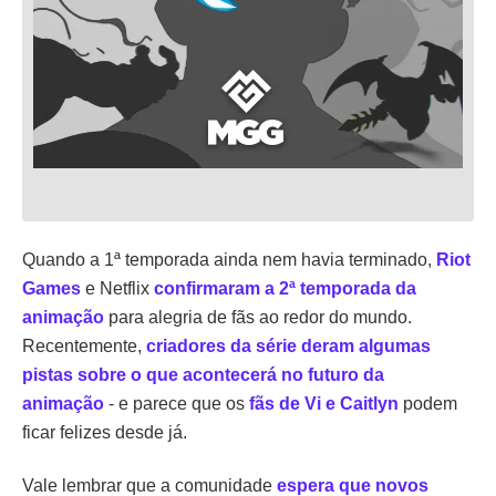
Quando a 1ª temporada ainda nem havia terminado,
Riot
Games
e Netflix
confirmaram a 2ª temporada da
animação
para alegria de fãs ao redor do mundo.
Recentemente,
criadores da série deram algumas
pistas sobre o que acontecerá no futuro da
animação
- e parece que os
fãs de Vi e Caitlyn
podem
ficar felizes desde já.
Vale lembrar que a comunidade
espera que novos