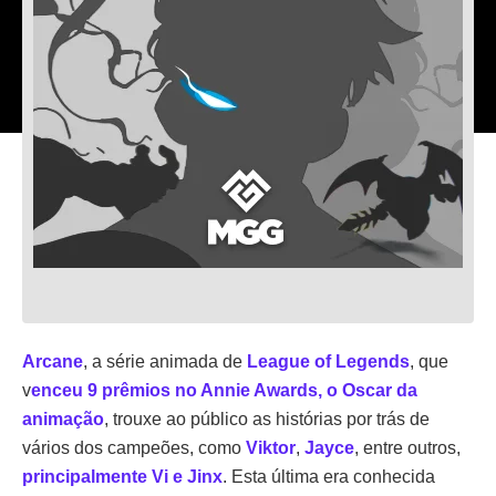
Arcane
, a série animada de
League of Legends
, que
v
enceu 9 prêmios no Annie Awards, o Oscar da
animação
, trouxe ao público as histórias por trás de
vários dos campeões, como
Viktor
,
Jayce
, entre outros,
principalmente Vi e Jinx
. Esta última era conhecida