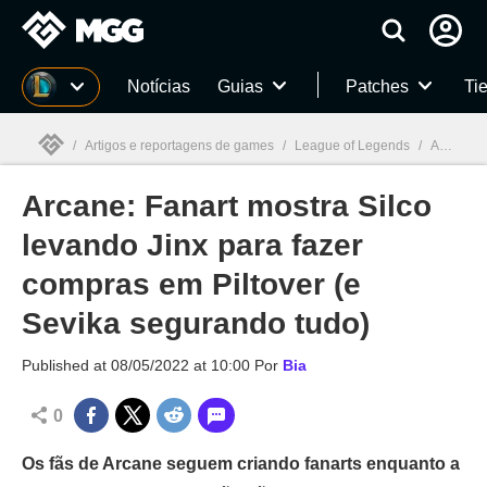
Millenium
Notícias
Guias
Patches
Tie
/
Artigos e reportagens de games
/
League of Legends
/
Arcane: Fanart mostra Silco levando Jinx para fazer compras em Piltover (e Sevika segurando tudo)
Arcane: Fanart mostra Silco
Millenium

levando Jinx para fazer
compras em Piltover (e
Sevika segurando tudo)
Published at
08/05/2022 at 10:00
Por
Bia
0
Os fãs de Arcane seguem criando fanarts enquanto a