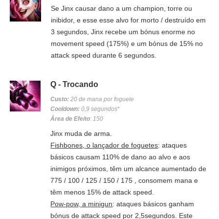
Se Jinx causar dano a um champion, torre ou
inibidor, e esse esse alvo for morto / destruído em
3 segundos, Jinx recebe um bónus enorme no
movement speed (175%) e um bónus de 15% no
attack speed durante 6 segundos.
Q - Trocando
Custo:
20 de mana por foguete
Cooldown:
0,9 segundos
*
Área de Efeito
: 150
Jinx muda de arma.
Fishbones, o lançador de foguetes
: ataques
básicos causam 110% de dano ao alvo e aos
inimigos próximos, têm um alcance aumentado de
775 / 100 / 125 / 150 / 175 , consomem mana e
têm menos 15% de attack speed.
Pow-pow, a minigun
: ataques básicos ganham
bónus de attack speed por 2,5segundos. Este