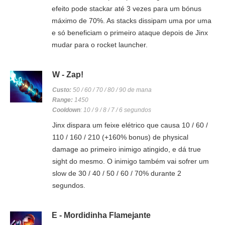
efeito pode stackar até 3 vezes para um bónus
máximo de 70%. As stacks dissipam uma por uma
e só beneficiam o primeiro ataque depois de Jinx
mudar para o rocket launcher.
W - Zap!
Custo:
50 / 60 / 70 / 80 / 90 de mana
Range:
1450
Cooldown
: 10 / 9 / 8 / 7 / 6 segundos
Jinx dispara um feixe elétrico que causa 10 / 60 /
110 / 160 / 210 (+160% bonus) de physical
damage ao primeiro inimigo atingido, e dá true
sight do mesmo. O inimigo também vai sofrer um
slow de 30 / 40 / 50 / 60 / 70% durante 2
segundos.
E - Mordidinha Flamejante