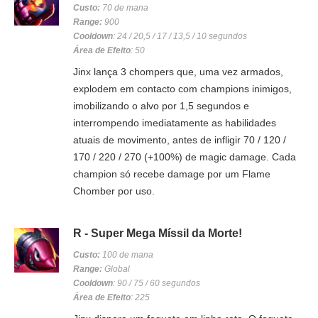
Custo:
70 de mana
Range:
900
Cooldown
: 24 / 20,5 / 17 / 13,5 / 10 segundos
Área de Efeito
: 50
Jinx lança 3 chompers que, uma vez armados,
explodem em contacto com champions inimigos,
imobilizando o alvo por 1,5 segundos e
interrompendo imediatamente as habilidades
atuais de movimento, antes de infligir 70 / 120 /
170 / 220 / 270 (+100%) de magic damage. Cada
champion só recebe damage por um Flame
Chomber por uso.
R - Super Mega Míssil da Morte!
Custo:
100 de mana
Range:
Global
Cooldown
: 90 / 75 / 60 segundos
Área de Efeito
: 225