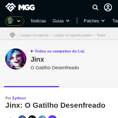
Millenium
Notícias
Guias
Patches
Tie
/
League of Legends
/
League of Legends guides
/
Todos os campeões de LoL: habilidades, skins, história e mais
Millenium

Todos os campeões do LoL
Jinx
O Gatilho Desenfreado
Por
Zydeon
Jinx: O Gatilho Desenfreado