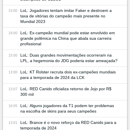
LoL: Jogadores tentam imitar Faker e destroem a
15:00
taxa de vitórias do campeão mais presente no
Mundial 2023
LoL: Ex-campeão mundial pode estar envolvido em
19:00
grande polêmica na China que abala sua carreira
profissional
LoL: Duas grandes movimentações ocorreram na
15:00
LPL, a hegemonia do JDG poderia estar ameaçada?
LoL: KT Rolster recruta dois ex-campeões mundiais
13:00
para a temporada de 2024 da LCK
LoL: RED Canids oficializa retorno de Jojo por R$
13:07
300 mil
LoL: Alguns jogadores da T1 podem ter problemas
16:05
na escolha de skins para seus campeões
LoL: Brance é o novo reforço da RED Canids para a
13:01
temporada de 2024