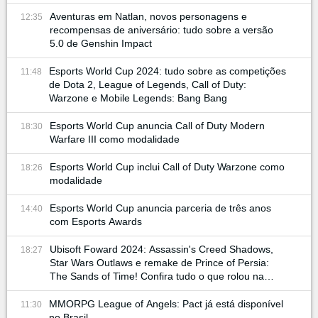
Aventuras em Natlan, novos personagens e
12:35
recompensas de aniversário: tudo sobre a versão
5.0 de Genshin Impact
Esports World Cup 2024: tudo sobre as competições
11:48
de Dota 2, League of Legends, Call of Duty:
Warzone e Mobile Legends: Bang Bang
Esports World Cup anuncia Call of Duty Modern
18:30
Warfare III como modalidade
Esports World Cup inclui Call of Duty Warzone como
18:26
modalidade
Esports World Cup anuncia parceria de três anos
14:40
com Esports Awards
Ubisoft Foward 2024: Assassin's Creed Shadows,
18:27
Star Wars Outlaws e remake de Prince of Persia:
The Sands of Time! Confira tudo o que rolou na
conferência
MMORPG League of Angels: Pact já está disponível
11:30
no Brasil