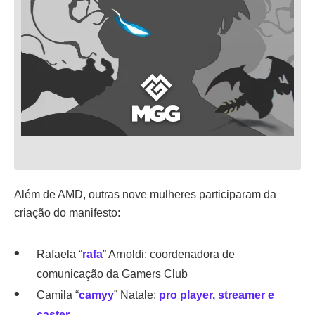
Além de AMD, outras nove mulheres participaram da
criação do manifesto:
Rafaela “
rafa
” Arnoldi: coordenadora de
comunicação da Gamers Club
Camila “
camyy
” Natale:
pro player, streamer e
caster