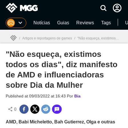
Millenium
Notícias
Guias
Reviews
Tags
U
/
Artigos e reportagens de games
/
"Não esqueça, existimos todos os dias", diz manifesto de AMD e influenciadoras sobre Dia da Mulher
"Não esqueça, existimos
Millenium

todos os dias", diz manifesto
de AMD e influenciadoras
sobre Dia da Mulher
Published at
09/03/2022 at 16:43
Por
Bia
0
AMD, Babi Micheletto, Bah Gutierrez, Olga e outras