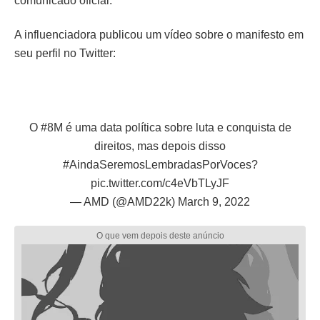
comunicado oficial.
A influenciadora publicou um vídeo sobre o manifesto em
seu perfil no Twitter:
O
#8M
é uma data política sobre luta e conquista de
direitos, mas depois disso
#AindaSeremosLembradasPorVoces
?
pic.twitter.com/c4eVbTLyJF
— AMD (@AMD22k)
March 9, 2022