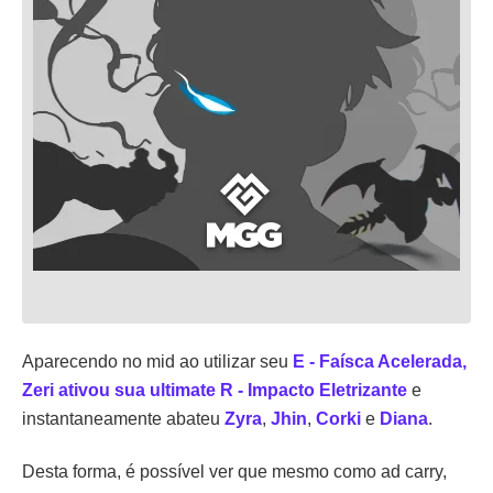
Aparecendo no mid ao utilizar seu
E - Faísca Acelerada,
Zeri ativou sua ultimate R - Impacto Eletrizante
e
instantaneamente abateu
Zyra
,
Jhin
,
Corki
e
Diana
.
Desta forma, é possível ver que mesmo como ad carry,