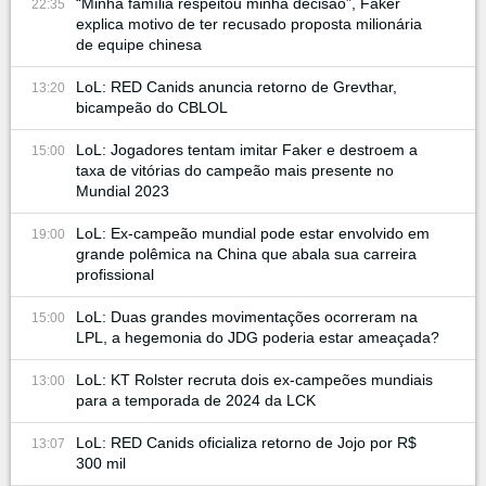
“Minha família respeitou minha decisão”, Faker
22:35
explica motivo de ter recusado proposta milionária
de equipe chinesa
LoL: RED Canids anuncia retorno de Grevthar,
13:20
bicampeão do CBLOL
LoL: Jogadores tentam imitar Faker e destroem a
15:00
taxa de vitórias do campeão mais presente no
Mundial 2023
LoL: Ex-campeão mundial pode estar envolvido em
19:00
grande polêmica na China que abala sua carreira
profissional
LoL: Duas grandes movimentações ocorreram na
15:00
LPL, a hegemonia do JDG poderia estar ameaçada?
LoL: KT Rolster recruta dois ex-campeões mundiais
13:00
para a temporada de 2024 da LCK
LoL: RED Canids oficializa retorno de Jojo por R$
13:07
300 mil