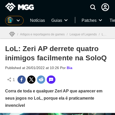
Millenium
Notícias
Guias
Patches
Tie
/
Artigos e reportagens de games
/
League of Legends
/
LoL: Zeri AP derrete quatro inimigos facilmente na SoloQ
LoL: Zeri AP derrete quatro
Millenium

inimigos facilmente na SoloQ
Published at
26/01/2022 at 10:26
Por
Bia
1
Corra de toda e qualquer Zeri AP que aparecer em
seus jogos no LoL, porque ela é praticamente
invencível