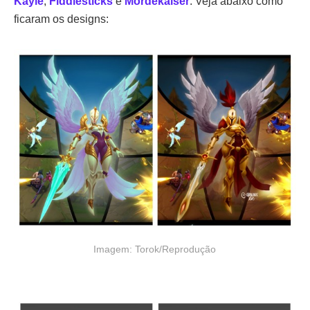
Kayle
,
Fiddlesticks
e
Mordekaiser
. Veja abaixo como
ficaram os designs:
Imagem: Torok/Reprodução