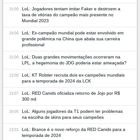
LoL: Jogadores tentam imitar Faker e destroem a
15:00
taxa de vitórias do campeão mais presente no
Mundial 2023
LoL: Ex-campeão mundial pode estar envolvido em
19:00
grande polêmica na China que abala sua carreira
profissional
LoL: Duas grandes movimentações ocorreram na
15:00
LPL, a hegemonia do JDG poderia estar ameaçada?
LoL: KT Rolster recruta dois ex-campeões mundiais
13:00
para a temporada de 2024 da LCK
LoL: RED Canids oficializa retorno de Jojo por R$
13:07
300 mil
LoL: Alguns jogadores da T1 podem ter problemas
16:05
na escolha de skins para seus campeões
LoL: Brance é o novo reforço da RED Canids para a
13:01
temporada de 2024