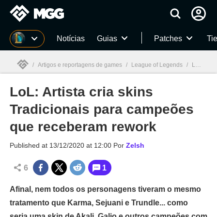
Millenium
Notícias
Guias
Patches
Tie
/
Artigos e reportagens de games
/
League of Legends
/
LoL: Artista cria skins Tradicionais para campeões que receberam rework
LoL: Artista cria skins
Millenium

Tradicionais para campeões
que receberam rework
Published at
13/12/2020 at 12:00
Por
Zelsh
6
1
Afinal, nem todos os personagens tiveram o mesmo
tratamento que Karma, Sejuani e Trundle... como
seria uma skin de Akali, Galio e outros campeões com