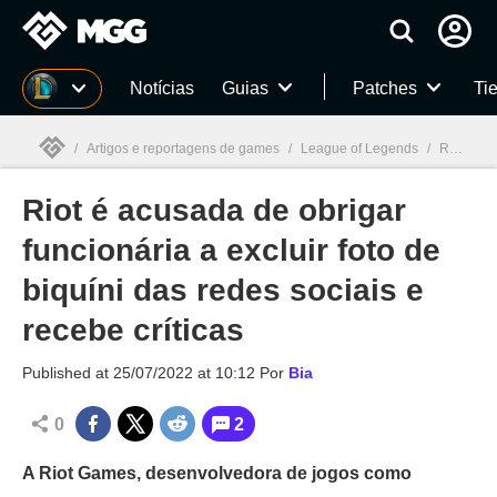
Millenium
Notícias
Guias
Patches
Tie
/
Artigos e reportagens de games
/
League of Legends
/
Riot é acusada de obrigar funcionária a excluir foto de biquíni das redes sociais e recebe críticas
Riot é acusada de obrigar
Millenium

funcionária a excluir foto de
biquíni das redes sociais e
recebe críticas
Published at
25/07/2022 at 10:12
Por
Bia
0
2
A Riot Games, desenvolvedora de jogos como