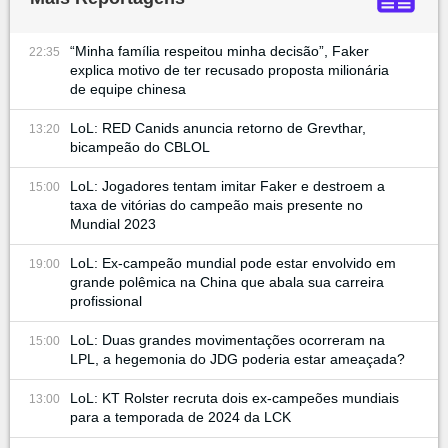
“Minha família respeitou minha decisão”, Faker
22:35
explica motivo de ter recusado proposta milionária
de equipe chinesa
LoL: RED Canids anuncia retorno de Grevthar,
13:20
bicampeão do CBLOL
LoL: Jogadores tentam imitar Faker e destroem a
15:00
taxa de vitórias do campeão mais presente no
Mundial 2023
LoL: Ex-campeão mundial pode estar envolvido em
19:00
grande polêmica na China que abala sua carreira
profissional
LoL: Duas grandes movimentações ocorreram na
15:00
LPL, a hegemonia do JDG poderia estar ameaçada?
LoL: KT Rolster recruta dois ex-campeões mundiais
13:00
para a temporada de 2024 da LCK