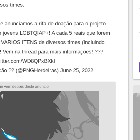
rsos times.
anunciamos a rifa de doação para o projeto
 jovens LGBTQIAP+! A cada 5 reais que forem
 VARIOS ITENS de diversos times (incluindo
! Vem na thread para mais informações! ??️‍?
witter.com/WD8QPxBXkl
ição ?? (@PNGHerdeiras)
June 25, 2022