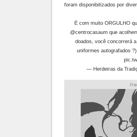
foram disponibilizados por dive
É com muito ORGULHO que 
@centrocasaum
que acolhem
doados, você concorrerá a
uniformes autografados ?)
pic.t
— Herdeiras da Trad