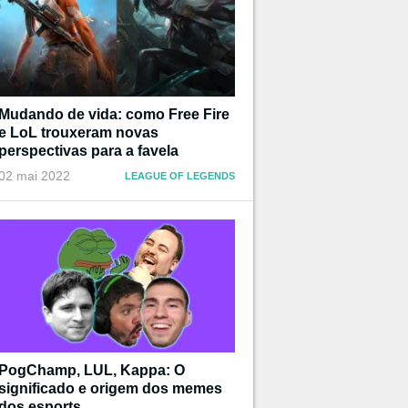
Mudando de vida: como Free Fire
e LoL trouxeram novas
perspectivas para a favela
02 mai 2022
LEAGUE OF LEGENDS
PogChamp, LUL, Kappa: O
significado e origem dos memes
dos esports