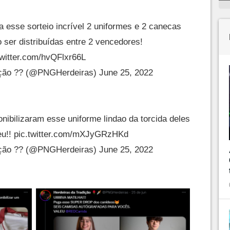
esse sorteio incrível 2 uniformes e 2 canecas
er distribuídas entre 2 vencedores!
twitter.com/hvQFlxr66L
ição ?? (@PNGHerdeiras)
June 25, 2022
nibilizaram esse uniforme lindao da torcida deles
eu!!
pic.twitter.com/mXJyGRzHKd
ição ?? (@PNGHerdeiras)
June 25, 2022