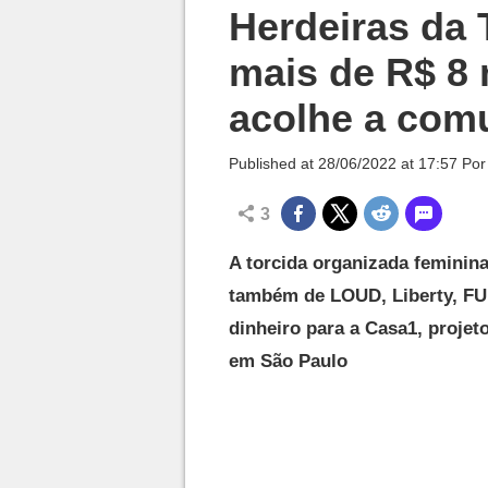
Millenium

Herdeiras da
mais de R$ 8 
acolhe a co
Published at
28/06/2022 at 17:57
Po
3
A torcida organizada feminin
também de LOUD, Liberty, FU
dinheiro para a Casa1, proje
em São Paulo