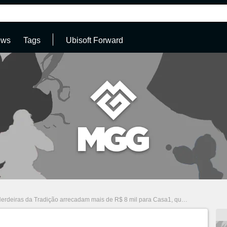
ews
Tags
Ubisoft Forward
erdeiras da Tradição arrecadam mais de R$ 8 mil para Casa1, que acolhe a comunidade LGBTQIAP+