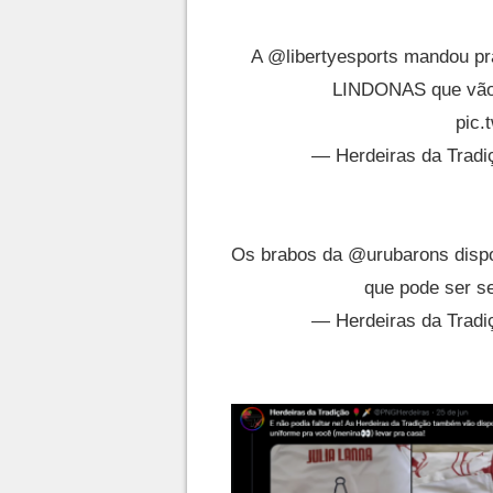
A
@libertyesports
mandou pra 
LINDONAS que vão s
pic.
— Herdeiras da Trad
Os brabos da
@urubarons
dispo
que pode ser s
— Herdeiras da Trad