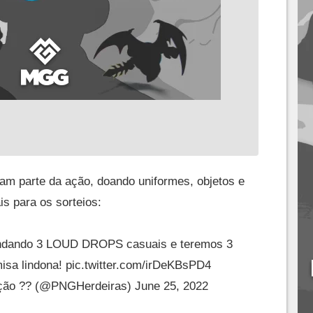
ram parte da ação, doando uniformes, objetos e
is para os sorteios:
ndando 3 LOUD DROPS casuais e teremos 3
isa lindona!
pic.twitter.com/irDeKBsPD4
ição ?? (@PNGHerdeiras)
June 25, 2022