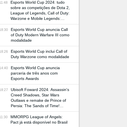
Esports World Cup 2024: tudo
11:48
sobre as competições de Dota 2,
League of Legends, Call of Duty:
Warzone e Mobile Legends:
Bang Bang
Esports World Cup anuncia Call
18:30
of Duty Modern Warfare III como
modalidade
Esports World Cup inclui Call of
18:26
Duty Warzone como modalidade
Esports World Cup anuncia
14:40
parceria de três anos com
Esports Awards
Ubisoft Foward 2024: Assassin's
18:27
Creed Shadows, Star Wars
Outlaws e remake de Prince of
Persia: The Sands of Time!
Confira tudo o que rolou na
conferência
MMORPG League of Angels:
11:30
Pact já está disponível no Brasil