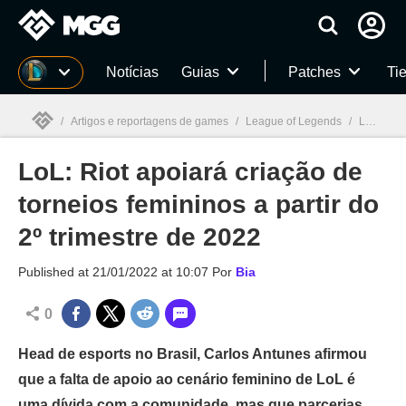
Millenium
Notícias
Guias
Patches
Tie
/
Artigos e reportagens de games
/
League of Legends
/
LoL: Riot apoiará criação de torneios femininos a partir do 2º trimestre de 2022
LoL: Riot apoiará criação de
Millenium

torneios femininos a partir do
2º trimestre de 2022
Published at
21/01/2022 at 10:07
Por
Bia
0
Head de esports no Brasil, Carlos Antunes afirmou
que a falta de apoio ao cenário feminino de LoL é
uma dívida com a comunidade, mas que parcerias