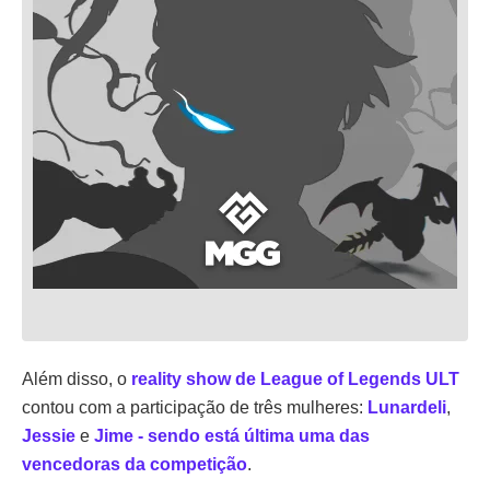
Além disso, o
reality show de League of Legends ULT
contou com a participação de três mulheres:
Lunardeli
,
Jessie
e
Jime - sendo está última uma das
vencedoras da competição
.