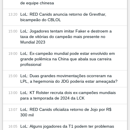
de equipe chinesa
LoL: RED Canids anuncia retorno de Grevthar,
13:20
bicampeão do CBLOL
LoL: Jogadores tentam imitar Faker e destroem a
15:00
taxa de vitórias do campeão mais presente no
Mundial 2023
LoL: Ex-campeão mundial pode estar envolvido em
19:00
grande polêmica na China que abala sua carreira
profissional
LoL: Duas grandes movimentações ocorreram na
15:00
LPL, a hegemonia do JDG poderia estar ameaçada?
LoL: KT Rolster recruta dois ex-campeões mundiais
13:00
para a temporada de 2024 da LCK
LoL: RED Canids oficializa retorno de Jojo por R$
13:07
300 mil
LoL: Alguns jogadores da T1 podem ter problemas
16:05