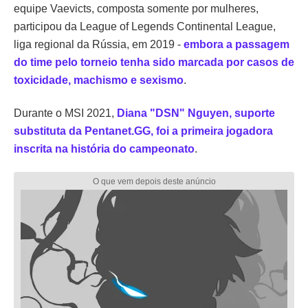
equipe Vaevicts, composta somente por mulheres,
participou da League of Legends Continental League,
liga regional da Rússia, em 2019 -
embora a passagem
do time pelo torneio tenha sido marcada por casos de
toxicidade, machismo e sexismo
.
Durante o MSI 2021,
Diana "DSN" Nguyen, suporte
substituta da Pentanet.GG, foi a primeira jogadora
inscrita na história do campeonato
.