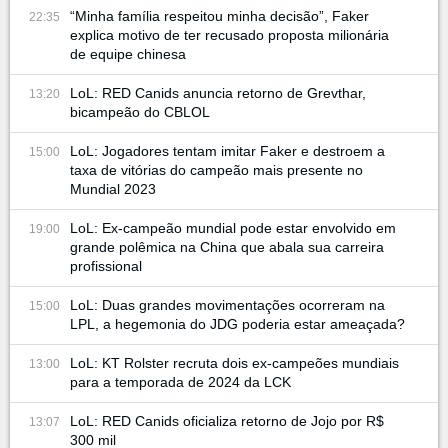
“Minha família respeitou minha decisão”, Faker
22:35
explica motivo de ter recusado proposta milionária
de equipe chinesa
LoL: RED Canids anuncia retorno de Grevthar,
13:20
bicampeão do CBLOL
LoL: Jogadores tentam imitar Faker e destroem a
15:00
taxa de vitórias do campeão mais presente no
Mundial 2023
LoL: Ex-campeão mundial pode estar envolvido em
19:00
grande polêmica na China que abala sua carreira
profissional
LoL: Duas grandes movimentações ocorreram na
15:00
LPL, a hegemonia do JDG poderia estar ameaçada?
LoL: KT Rolster recruta dois ex-campeões mundiais
13:00
para a temporada de 2024 da LCK
LoL: RED Canids oficializa retorno de Jojo por R$
13:07
300 mil