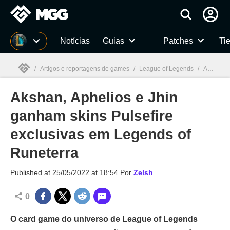
Millenium
Notícias
Guias
Patches
Tie
/
Artigos e reportagens de games
/
League of Legends
/
Akshan, Aphelios e Jhin ganham skins Pulsefire exclusivas em Legends of Runeterra
Akshan, Aphelios e Jhin
Millenium

ganham skins Pulsefire
exclusivas em Legends of
Runeterra
Published at
25/05/2022 at 18:54
Por
Zelsh
0
O card game do universo de League of Legends