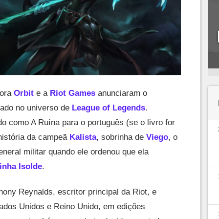
tora
Orbit
e a
Riot Games
anunciaram o
tado no universo de
League of Legends
.
do como A Ruína para o português (se o livro for
 história da campeã
Kalista
, sobrinha de
Viego
, o
eneral militar quando ele ordenou que ela
inha Isolde
.
ony Reynalds, escritor principal da Riot, e
ados Unidos e Reino Unido, em edições