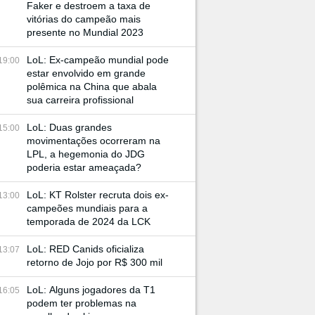
Faker e destroem a taxa de
vitórias do campeão mais
presente no Mundial 2023
LoL: Ex-campeão mundial pode
19:00
estar envolvido em grande
polêmica na China que abala
sua carreira profissional
LoL: Duas grandes
15:00
movimentações ocorreram na
LPL, a hegemonia do JDG
poderia estar ameaçada?
LoL: KT Rolster recruta dois ex-
13:00
campeões mundiais para a
temporada de 2024 da LCK
LoL: RED Canids oficializa
13:07
retorno de Jojo por R$ 300 mil
LoL: Alguns jogadores da T1
16:05
podem ter problemas na