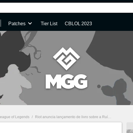
Patches
Tier List
CBLOL 2023
eague of Legends
/
Riot anuncia lançamento de livro sobre a Ruína com foco em Kalista