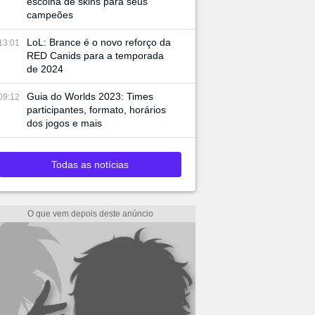
escolha de skins para seus
campeões
LoL: Brance é o novo reforço da
13:01
RED Canids para a temporada
de 2024
Guia do Worlds 2023: Times
09:12
participantes, formato, horários
dos jogos e mais
Todas as notícias