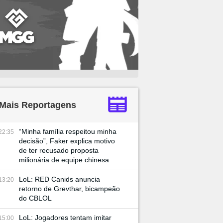
Mais Reportagens
“Minha família respeitou minha
22:35
decisão”, Faker explica motivo
de ter recusado proposta
milionária de equipe chinesa
LoL: RED Canids anuncia
13:20
retorno de Grevthar, bicampeão
do CBLOL
LoL: Jogadores tentam imitar
15:00