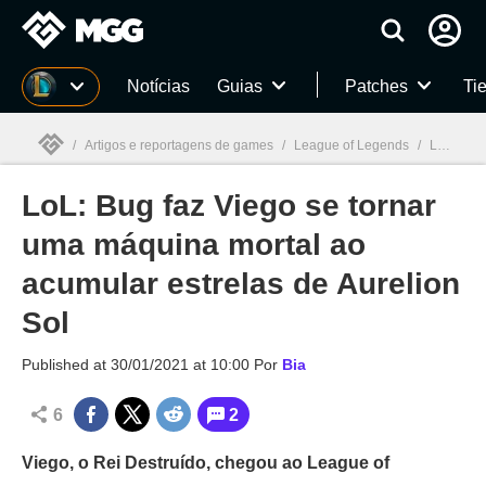
Millenium
Notícias
Guias
Patches
Tie
/
Artigos e reportagens de games
/
League of Legends
/
LoL: Bug faz Viego se tornar uma máquina mortal ao acumular estrelas de Aurelion Sol
LoL: Bug faz Viego se tornar
Millenium

uma máquina mortal ao
acumular estrelas de Aurelion
Sol
Published at
30/01/2021 at 10:00
Por
Bia
6
2
Viego, o Rei Destruído, chegou ao League of