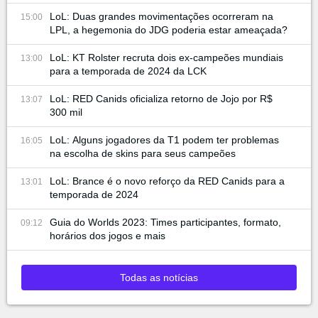
LoL: Duas grandes movimentações ocorreram na
15:00
LPL, a hegemonia do JDG poderia estar ameaçada?
LoL: KT Rolster recruta dois ex-campeões mundiais
13:00
para a temporada de 2024 da LCK
LoL: RED Canids oficializa retorno de Jojo por R$
13:07
300 mil
LoL: Alguns jogadores da T1 podem ter problemas
16:05
na escolha de skins para seus campeões
LoL: Brance é o novo reforço da RED Canids para a
13:01
temporada de 2024
Guia do Worlds 2023: Times participantes, formato,
09:12
horários dos jogos e mais
Todas as notícias