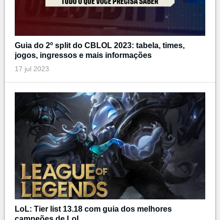
Guia do 2º split do CBLOL 2023: tabela, times,
jogos, ingressos e mais informações
17 jul 2023
LoL: Tier list 13.18 com guia dos melhores
campeões de LoL