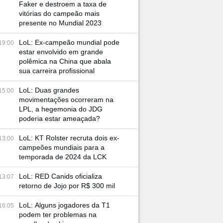
Faker e destroem a taxa de
vitórias do campeão mais
presente no Mundial 2023
LoL: Ex-campeão mundial pode
19:00
estar envolvido em grande
polêmica na China que abala
sua carreira profissional
LoL: Duas grandes
15:00
movimentações ocorreram na
LPL, a hegemonia do JDG
poderia estar ameaçada?
LoL: KT Rolster recruta dois ex-
13:00
campeões mundiais para a
temporada de 2024 da LCK
LoL: RED Canids oficializa
13:07
retorno de Jojo por R$ 300 mil
LoL: Alguns jogadores da T1
16:05
podem ter problemas na