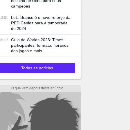
escolha de skins para seus
campeões
LoL: Brance é o novo reforço da
13:01
RED Canids para a temporada
de 2024
Guia do Worlds 2023: Times
09:12
participantes, formato, horários
dos jogos e mais
Todas as notícias