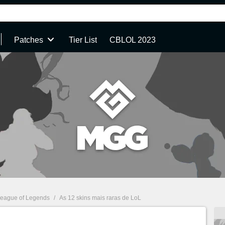
Patches
Tier List
CBLOL 2023
eague of Legends
/
As 12 skins mais raras de LoL