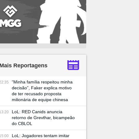
Mais Reportagens
“Minha família respeitou minha
22:35
decisão”, Faker explica motivo
de ter recusado proposta
milionária de equipe chinesa
LoL: RED Canids anuncia
13:20
retorno de Grevthar, bicampeão
do CBLOL
LoL: Jogadores tentam imitar
15:00