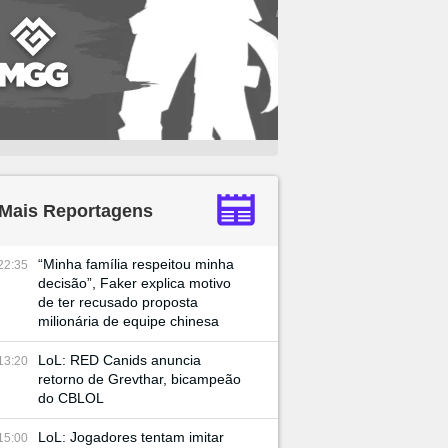
Mais Reportagens
“Minha família respeitou minha
22:35
decisão”, Faker explica motivo
de ter recusado proposta
milionária de equipe chinesa
LoL: RED Canids anuncia
13:20
retorno de Grevthar, bicampeão
do CBLOL
LoL: Jogadores tentam imitar
15:00