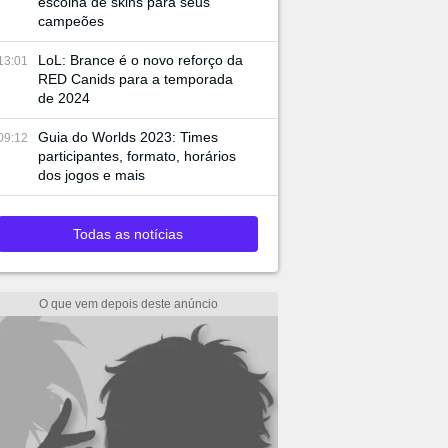
escolha de skins para seus
campeões
LoL: Brance é o novo reforço da
13:01
RED Canids para a temporada
de 2024
Guia do Worlds 2023: Times
09:12
participantes, formato, horários
dos jogos e mais
Todas as notícias