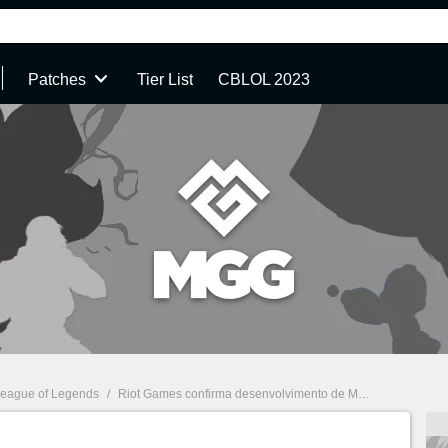
Patches
Tier List
CBLOL 2023
eague of Legends
/
Riot Games confirma desenvolvimento de MMO de League of Legends