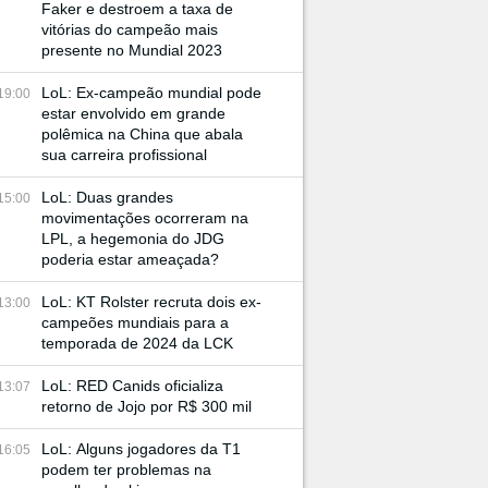
Faker e destroem a taxa de
vitórias do campeão mais
presente no Mundial 2023
LoL: Ex-campeão mundial pode
19:00
estar envolvido em grande
polêmica na China que abala
sua carreira profissional
LoL: Duas grandes
15:00
movimentações ocorreram na
LPL, a hegemonia do JDG
poderia estar ameaçada?
LoL: KT Rolster recruta dois ex-
13:00
campeões mundiais para a
temporada de 2024 da LCK
LoL: RED Canids oficializa
13:07
retorno de Jojo por R$ 300 mil
LoL: Alguns jogadores da T1
16:05
podem ter problemas na