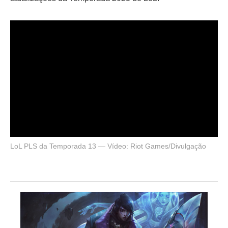
LoL PLS da Temporada 13 — Vídeo: Riot Games/Divulgação