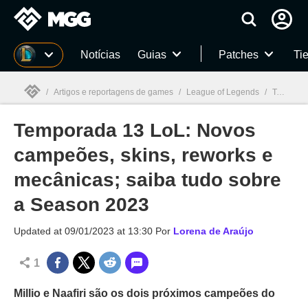
Millenium
Notícias
Guias
Patches
Tie
/
Artigos e reportagens de games
/
League of Legends
/
Temporada 13 LoL: Novos campeões, skins, reworks e mecânicas; saiba tudo sobre a Season 2023
Temporada 13 LoL: Novos
Millenium

campeões, skins, reworks e
mecânicas; saiba tudo sobre
a Season 2023
Updated at
09/01/2023 at 13:30
Por
Lorena de Araújo
1
Millio e Naafiri são os dois próximos campeões do