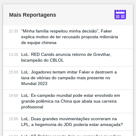
Mais Reportagens
“Minha família respeitou minha decisão”, Faker
22:35
explica motivo de ter recusado proposta milionária
de equipe chinesa
LoL: RED Canids anuncia retorno de Grevthar,
13:20
bicampeão do CBLOL
LoL: Jogadores tentam imitar Faker e destroem a
15:00
taxa de vitórias do campeão mais presente no
Mundial 2023
LoL: Ex-campeão mundial pode estar envolvido em
19:00
grande polêmica na China que abala sua carreira
profissional
LoL: Duas grandes movimentações ocorreram na
15:00
LPL, a hegemonia do JDG poderia estar ameaçada?