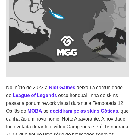
No início de 2022 a
Riot Games
deixou a comunidade
de
League of Legends
escolher qual linha de skins
passaria por um rework visual durante a Temporada 12.
Os fãs do
MOBA
se
decidiram pelas skins Góticas
, que
ganharão um novo nome: Noite Apavorante. A novidade
foi revelada durante o vídeo Campeões e Pré-Temporada
2023, que trouxe uma série de novidades sobre as