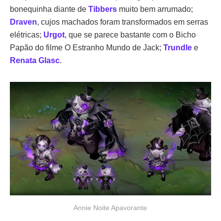
bonequinha diante de
Tibbers
muito bem arrumado;
Draven
, cujos machados foram transformados em serras
elétricas;
Urgot
, que se parece bastante com o Bicho
Papão do filme O Estranho Mundo de Jack;
Trundle
e
Renata Glasc
.
Annie Noite Apavorante