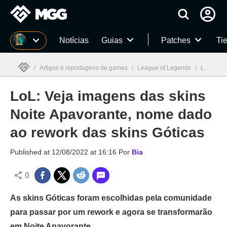
Millenium
Notícias
Guias
Patches
Tie
/
Artigos e reportagens de games
/
League of Legends
/
LoL: Veja imagens das skins Noite Apavorante, nome dado ao rework das skins Góticas
LoL: Veja imagens das skins
Millenium

Noite Apavorante, nome dado
ao rework das skins Góticas
Published at
12/08/2022 at 16:16
Por
Bia
0
As skins Góticas foram escolhidas pela comunidade
para passar por um rework e agora se transformarão
em Noite Apavorante