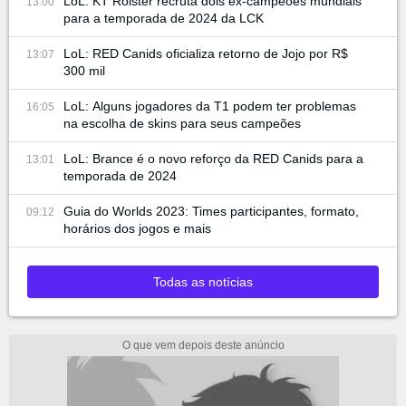
LoL: KT Rolster recruta dois ex-campeões mundiais
13:00
para a temporada de 2024 da LCK
LoL: RED Canids oficializa retorno de Jojo por R$
13:07
300 mil
LoL: Alguns jogadores da T1 podem ter problemas
16:05
na escolha de skins para seus campeões
LoL: Brance é o novo reforço da RED Canids para a
13:01
temporada de 2024
Guia do Worlds 2023: Times participantes, formato,
09:12
horários dos jogos e mais
Todas as notícias