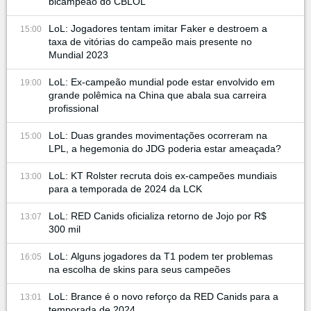
bicampeão do CBLOL
LoL: Jogadores tentam imitar Faker e destroem a
15:00
taxa de vitórias do campeão mais presente no
Mundial 2023
LoL: Ex-campeão mundial pode estar envolvido em
19:00
grande polêmica na China que abala sua carreira
profissional
LoL: Duas grandes movimentações ocorreram na
15:00
LPL, a hegemonia do JDG poderia estar ameaçada?
LoL: KT Rolster recruta dois ex-campeões mundiais
13:00
para a temporada de 2024 da LCK
LoL: RED Canids oficializa retorno de Jojo por R$
13:07
300 mil
LoL: Alguns jogadores da T1 podem ter problemas
16:05
na escolha de skins para seus campeões
LoL: Brance é o novo reforço da RED Canids para a
13:01
temporada de 2024