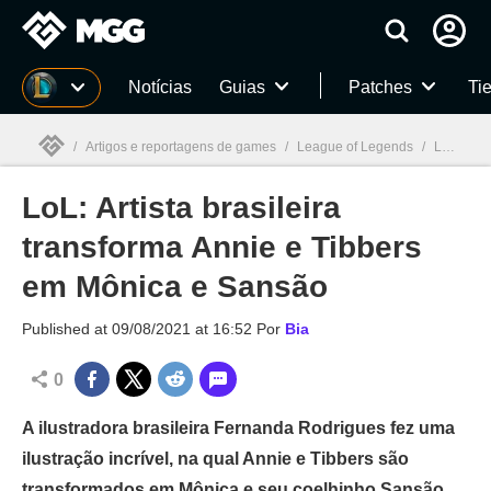
Millenium
Notícias
Guias
Patches
Tie
/
Artigos e reportagens de games
/
League of Legends
/
LoL: Artista brasileira transforma Annie e Tibbers em Mônica e Sansão
LoL: Artista brasileira
Millenium

transforma Annie e Tibbers
em Mônica e Sansão
Published at
09/08/2021 at 16:52
Por
Bia
0
A ilustradora brasileira Fernanda Rodrigues fez uma
ilustração incrível, na qual Annie e Tibbers são
transformados em Mônica e seu coelhinho Sansão