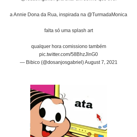
a Annie Dona da Rua, inspirada na
@TurmadaMonica
falta só uma splash art
qualquer hora comissiono também
pic.twitter.com/58BhzJlnG0
— Bibico (@dosanjosgabriel)
August 7, 2021