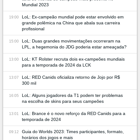
Mundial 2023
LoL: Ex-campeão mundial pode estar envolvido em
19:00
grande polêmica na China que abala sua carreira
profissional
LoL: Duas grandes movimentações ocorreram na
15:00
LPL, a hegemonia do JDG poderia estar ameaçada?
LoL: KT Rolster recruta dois ex-campeões mundiais
13:00
para a temporada de 2024 da LCK
LoL: RED Canids oficializa retorno de Jojo por R$
13:07
300 mil
LoL: Alguns jogadores da T1 podem ter problemas
16:05
na escolha de skins para seus campeões
LoL: Brance é o novo reforço da RED Canids para a
13:01
temporada de 2024
Guia do Worlds 2023: Times participantes, formato,
09:12
horários dos jogos e mais