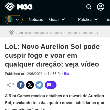
Millenium
Notícias
Guias
Patches
Tie
/
Artigos e reportagens de games
/
League of Legends
/
LoL: Novo Aurelion Sol pode cuspir fogo e voar em qualquer direção; veja vídeo
LoL: Novo Aurelion Sol pode
Millenium

cuspir fogo e voar em
qualquer direção; veja vídeo
Published at
12/08/2022 at 14:58
Por
Bia
7
1
A Riot Games revelou detalhes do rework de Aurelion
Sol, revelando três das quatro novas habilidades que
o campeão terá no LoL