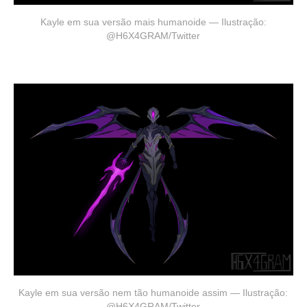
Kayle em sua versão mais humanoide — Ilustração:
@H6X4GRAM/Twitter
Kayle em sua versão nem tão humanoide assim — Ilustração:
@H6X4GRAM/Twitter