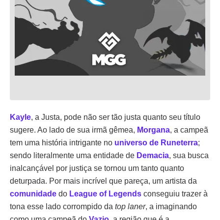
Kayle
, a Justa, pode não ser tão justa quanto seu título
sugere. Ao lado de sua irmã gêmea,
Morgana
, a campeã
tem uma história intrigante no
universo de Runeterra
;
sendo literalmente uma entidade de
Demacia
, sua busca
inalcançável por justiça se tornou um tanto quanto
deturpada. Por mais incrível que pareça, um artista da
comunidade
do
League of Legends
conseguiu trazer à
tona esse lado corrompido da
top laner
, a imaginando
como uma campeã do
Vazio
, a região que é a