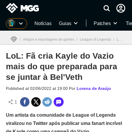
Millenium
Notícias
Guias
Patches
Tie
/
Artigos e reportagens de games
/
League of Legends
/
LoL: Fã cria Kayle do Vazio mais do que preparada para se juntar à Bel'Veth
LoL: Fã cria Kayle do Vazio
Millenium

mais do que preparada para
se juntar à Bel'Veth
Published at
02/06/2022 at 19:00
Por
Lorena de Araújo
1
Um artista da comunidade de League of Legends
viralizou no Twitter após publicar uma fanart incrível
de Kayle como uma campeã do Vazio