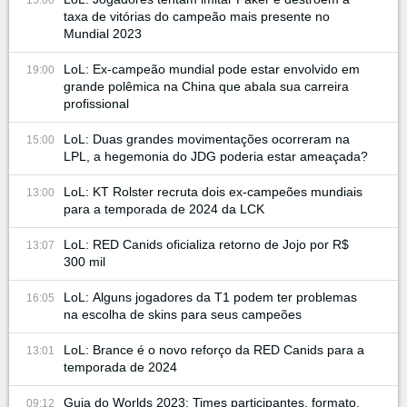
15:00
taxa de vitórias do campeão mais presente no
Mundial 2023
LoL: Ex-campeão mundial pode estar envolvido em
19:00
grande polêmica na China que abala sua carreira
profissional
LoL: Duas grandes movimentações ocorreram na
15:00
LPL, a hegemonia do JDG poderia estar ameaçada?
LoL: KT Rolster recruta dois ex-campeões mundiais
13:00
para a temporada de 2024 da LCK
LoL: RED Canids oficializa retorno de Jojo por R$
13:07
300 mil
LoL: Alguns jogadores da T1 podem ter problemas
16:05
na escolha de skins para seus campeões
LoL: Brance é o novo reforço da RED Canids para a
13:01
temporada de 2024
Guia do Worlds 2023: Times participantes, formato,
09:12