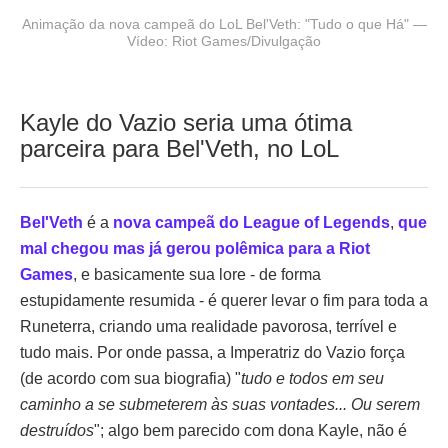
Animação da nova campeã do LoL Bel'Veth: "Tudo o que Há" —
Vídeo: Riot Games/Divulgação
Kayle do Vazio seria uma ótima
parceira para Bel'Veth, no LoL
Bel'Veth
é a
nova campeã do League of Legends
,
que
mal chegou mas já gerou polêmica para a Riot
Games
, e basicamente sua lore - de forma
estupidamente resumida - é querer levar o fim para toda a
Runeterra, criando uma realidade pavorosa, terrível e
tudo mais. Por onde passa, a Imperatriz do Vazio força
(de acordo com sua biografia) "
tudo e todos em seu
caminho a se submeterem às suas vontades... Ou serem
destruídos
"; algo bem parecido com dona Kayle, não é