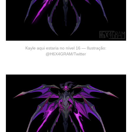
Kayle aqui estaria no nível 16 — Ilustração:
@H6X4GRAM/Twitter