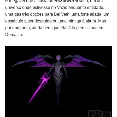
É inegável que a Justa de
H6X4GRAM
seria, em um
universo onde estivesse no Vazio enquanto entidade,
uma das três opções para Bel'Veth: uma forte aliada, um
obstáculo a ser destruído ou uma inimiga à altura. Mas
por enquanto, ainda bem que ela tá lá pleníssima em
Demacia.