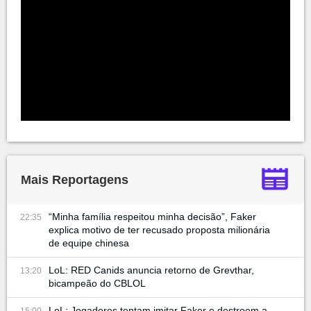
Mais Reportagens
“Minha família respeitou minha decisão”, Faker
22:35
explica motivo de ter recusado proposta milionária
de equipe chinesa
LoL: RED Canids anuncia retorno de Grevthar,
13:20
bicampeão do CBLOL
LoL: Jogadores tentam imitar Faker e destroem a