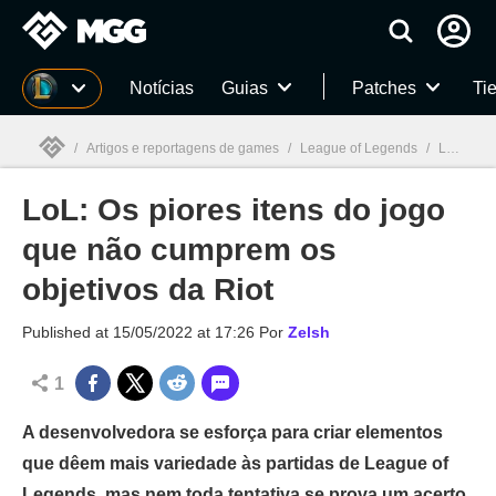
Millenium
Notícias
Guias
Patches
Tie
/
Artigos e reportagens de games
/
League of Legends
/
LoL: Os piores itens do jogo que não cumprem os objetivos da Riot
LoL: Os piores itens do jogo
Millenium

que não cumprem os
objetivos da Riot
Published at
15/05/2022 at 17:26
Por
Zelsh
1
A desenvolvedora se esforça para criar elementos
que dêem mais variedade às partidas de League of
Legends, mas nem toda tentativa se prova um acerto