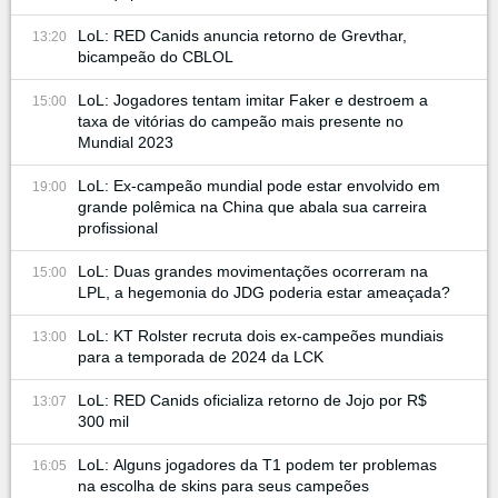
LoL: RED Canids anuncia retorno de Grevthar,
13:20
bicampeão do CBLOL
LoL: Jogadores tentam imitar Faker e destroem a
15:00
taxa de vitórias do campeão mais presente no
Mundial 2023
LoL: Ex-campeão mundial pode estar envolvido em
19:00
grande polêmica na China que abala sua carreira
profissional
LoL: Duas grandes movimentações ocorreram na
15:00
LPL, a hegemonia do JDG poderia estar ameaçada?
LoL: KT Rolster recruta dois ex-campeões mundiais
13:00
para a temporada de 2024 da LCK
LoL: RED Canids oficializa retorno de Jojo por R$
13:07
300 mil
LoL: Alguns jogadores da T1 podem ter problemas
16:05
na escolha de skins para seus campeões