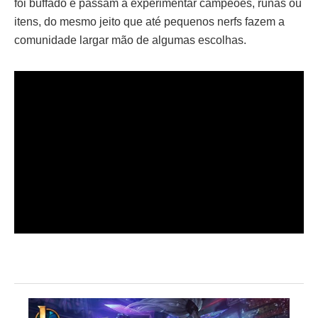
foi buffado e passam a experimentar campeões, runas ou
itens, do mesmo jeito que até pequenos nerfs fazem a
comunidade largar mão de algumas escolhas.