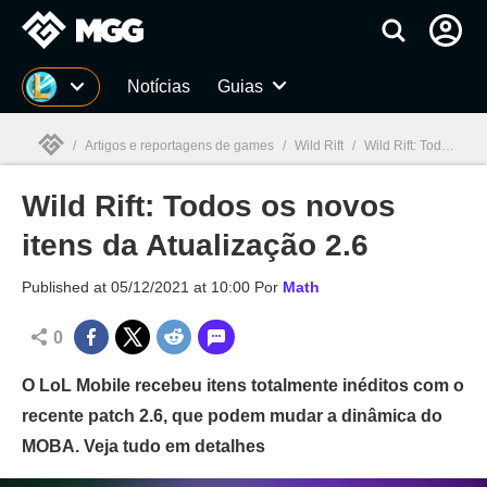
Millenium
Notícias
Guias
/
Artigos e reportagens de games
/
Wild Rift
/
Wild Rift: Todos os novos itens da Atualização 2.6
Wild Rift: Todos os novos
Millenium

itens da Atualização 2.6
Published at
05/12/2021 at 10:00
Por
Math
0
O LoL Mobile recebeu itens totalmente inéditos com o
recente patch 2.6, que podem mudar a dinâmica do
MOBA. Veja tudo em detalhes