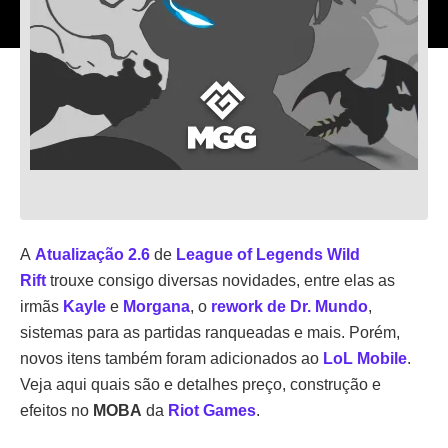
A
Atualização 2.6
de
League of Legends Wild
Rift
trouxe consigo diversas novidades, entre elas as
irmãs
Kayle
e
Morgana
, o
rework de Dr. Mundo
,
sistemas para as partidas ranqueadas e mais. Porém,
novos itens também foram adicionados ao
LoL Mobile
.
Veja aqui quais são e detalhes preço, construção e
efeitos no
MOBA
da
Riot Games
.