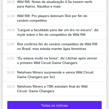
Wild Rift: Notas da atualização 4.0a trazem nerfs
16:15
para Aatrox, Nautilus e mais
Wild Rift: Pro players detonam Riot por fim do
12:30
cenário competitivo
"Larguei a faculdade para dar um tiro no escuro", diz
19:24
myük sobre o fim do competitivo de Wild Rift
Riot confirma fim do cenário competitivo de Wild Rift
13:47
no Brasil, mas estuda manter ligas femininas
"Eu estava muito na fossa", diz Lilichan após vencer
13:51
o primeiro Wild Circuit Game Changers
Netshoes Miners surpreende e vence Wild Circuit:
16:32
Game Changers por 4x1
Netshoes Miners e TBK estrelam final do Wild
18:23
Circuit: Game Changers
Todas as notícias