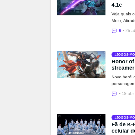
4.1c
Veja quais 
Meio, Atira
6
• 25 a
JOGOS-MO
Honor of
streamer
Novo herói d
personagem 
• 19 abr
JOGOS-MO
Fã de K-
celular 