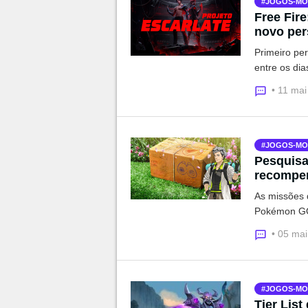
JOGOS-MO
Free Fire
novo per
Primeiro per
entre os dia
• 11 ma
JOGOS-MO
Pesquisa
recompen
As missões 
Pokémon GO 
• 05 ma
JOGOS-MO
Tier Lis