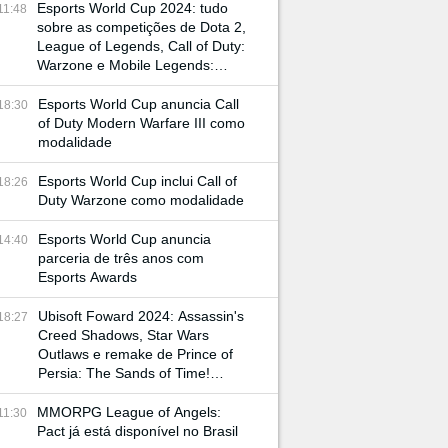
Esports World Cup 2024: tudo
11:48
sobre as competições de Dota 2,
League of Legends, Call of Duty:
Warzone e Mobile Legends:
Bang Bang
Esports World Cup anuncia Call
18:30
of Duty Modern Warfare III como
modalidade
Esports World Cup inclui Call of
18:26
Duty Warzone como modalidade
Esports World Cup anuncia
14:40
parceria de três anos com
Esports Awards
Ubisoft Foward 2024: Assassin's
18:27
Creed Shadows, Star Wars
Outlaws e remake de Prince of
Persia: The Sands of Time!
Confira tudo o que rolou na
conferência
MMORPG League of Angels:
11:30
Pact já está disponível no Brasil