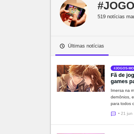
#JOGO
Millenium

519 notícias ma
Últimas notícias
JOGOS-MO
Fã de jo
games pa
Imersa na m
demônios, es
para todos o
desfecho
• 21 jun