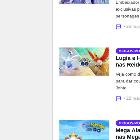
Embaixador
exclusivas pa
personages 
• 29 ma
JOGOS-MO
Lugia e 
nas Rei
Veja como d
para dar cou
Johto
• 22 ma
JOGOS-MO
Mega Ala
nas Meg