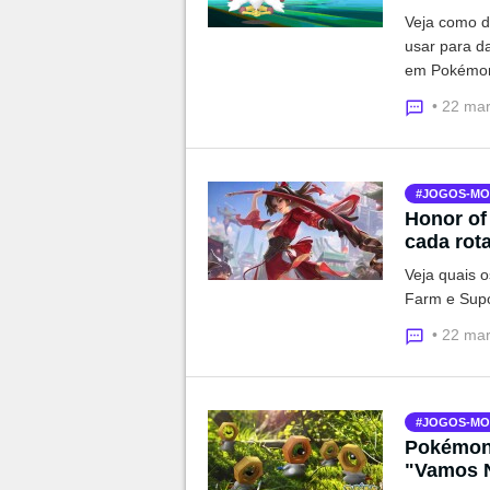
Veja como d
usar para da
em Pokémo
• 22 ma
JOGOS-MO
Honor of 
cada rot
Veja quais 
Farm e Supo
• 22 ma
JOGOS-MO
Pokémon 
"Vamos 