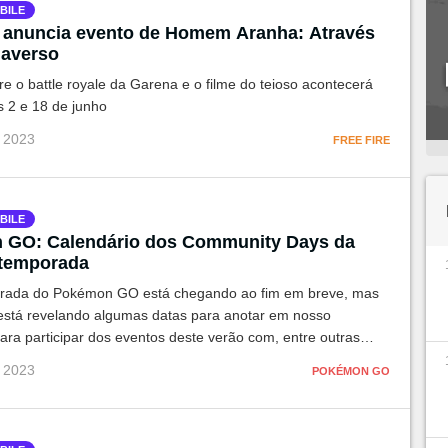
BILE
e anuncia evento de Homem Aranha: Através
averso
re o battle royale da Garena e o filme do teioso acontecerá
s 2 e 18 de junho
i 2023
FREE FIRE
BILE
 GO: Calendário dos Community Days da
 temporada
orada do Pokémon GO está chegando ao fim em breve, mas
á está revelando algumas datas para anotar em nosso
ara participar dos eventos deste verão com, entre outras
ommunity Day.
i 2023
POKÉMON GO