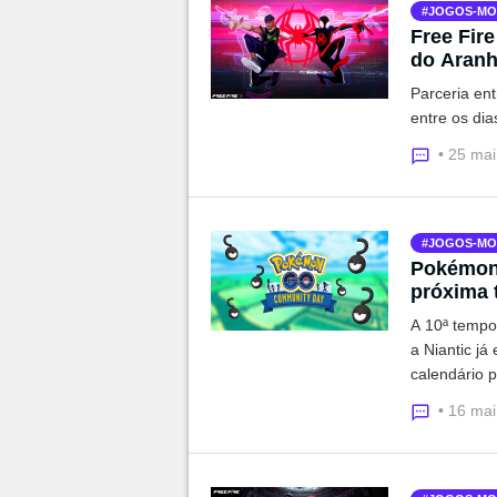
JOGOS-MO
Free Fir
do Aranh
Parceria ent
entre os dia
• 25 ma
JOGOS-MO
Pokémon
próxima
A 10ª temp
a Niantic j
calendário p
coisas, o C
• 16 ma