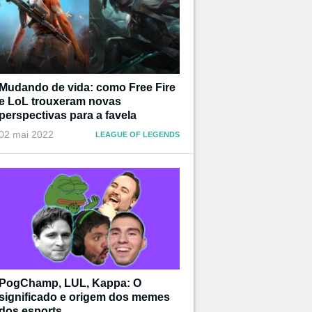
Mudando de vida: como Free Fire
e LoL trouxeram novas
perspectivas para a favela
02 mai 2022
LEAGUE OF LEGENDS
PogChamp, LUL, Kappa: O
significado e origem dos memes
dos esports