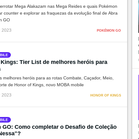
errotar Mega Alakazam nas Mega Reides e quais Pokémon
r counter e explorar as fraquezas da evolução final de Abra
n GO
r 2023
POKÉMON GO
BILE
Kings: Tier List de melhores heróis para
a
os melhores heróis para as rotas Combate, Caçador, Meio,
rte de Honor of Kings, novo MOBA mobile
r 2023
HONOR OF KINGS
BILE
GO: Como completar o Desafio de Coleção
Nessa"?