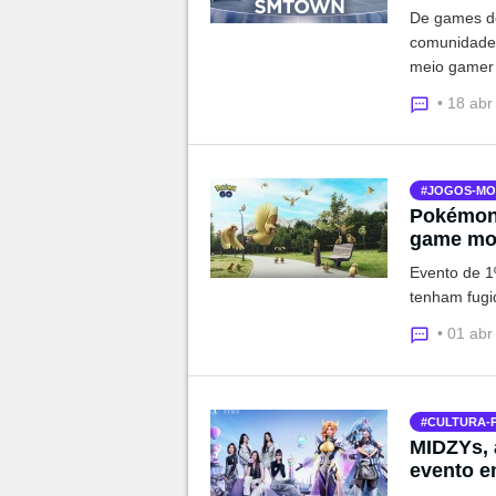
De games de 
comunidade 
meio gamer
• 18 abr
JOGOS-MO
Pokémon 
game mob
Evento de 1
tenham fugi
• 01 abr
CULTURA-
MIDZYs, 
evento e