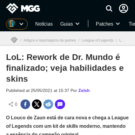
Millenium
Notícias
Guias
Patches
Tie
/
Artigos e reportagens de games
/
League of Legends
/
LoL: Rework de Dr. Mundo é finalizado; veja habilidades e skins
LoL: Rework de Dr. Mundo é
Millenium

finalizado; veja habilidades e
skins
Published at
25/05/2021 at 15:37
Por
Zelsh
0
O Louco de Zaun está de cara nova e chega a League
of Legends com um kit de skills moderno, mantendo
a essência do campeão original