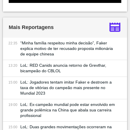
Mais Reportagens
“Minha família respeitou minha decisão”, Faker
22:35
explica motivo de ter recusado proposta milionária
de equipe chinesa
LoL: RED Canids anuncia retorno de Grevthar,
13:20
bicampeão do CBLOL
LoL: Jogadores tentam imitar Faker e destroem a
15:00
taxa de vitórias do campeão mais presente no
Mundial 2023
LoL: Ex-campeão mundial pode estar envolvido em
19:00
grande polêmica na China que abala sua carreira
profissional
LoL: Duas grandes movimentações ocorreram na
15:00