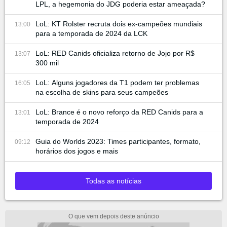
LPL, a hegemonia do JDG poderia estar ameaçada?
LoL: KT Rolster recruta dois ex-campeões mundiais
13:00
para a temporada de 2024 da LCK
LoL: RED Canids oficializa retorno de Jojo por R$
13:07
300 mil
LoL: Alguns jogadores da T1 podem ter problemas
16:05
na escolha de skins para seus campeões
LoL: Brance é o novo reforço da RED Canids para a
13:01
temporada de 2024
Guia do Worlds 2023: Times participantes, formato,
09:12
horários dos jogos e mais
Todas as notícias