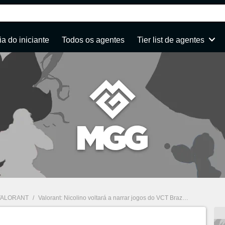
a do iniciante
Todos os agentes
Tier list de agentes
VALORANT
/
Valorant: Nicolino voltará a narrar jogos do VCT Brazil após acusação de assédio