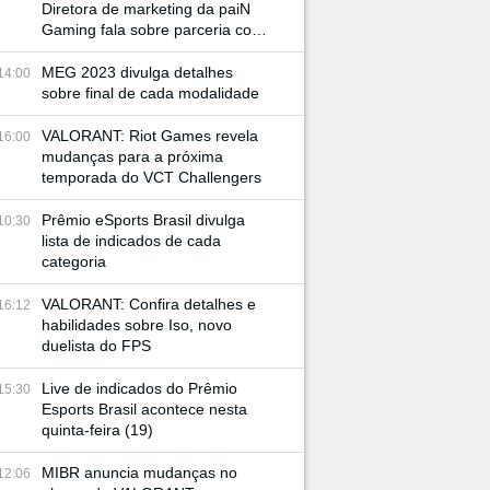
Diretora de marketing da paiN
Gaming fala sobre parceria com
JBL e retorno à BGS
MEG 2023 divulga detalhes
14:00
sobre final de cada modalidade
VALORANT: Riot Games revela
16:00
mudanças para a próxima
temporada do VCT Challengers
Prêmio eSports Brasil divulga
10:30
lista de indicados de cada
categoria
VALORANT: Confira detalhes e
16:12
habilidades sobre Iso, novo
duelista do FPS
Live de indicados do Prêmio
15:30
Esports Brasil acontece nesta
quinta-feira (19)
MIBR anuncia mudanças no
12:06