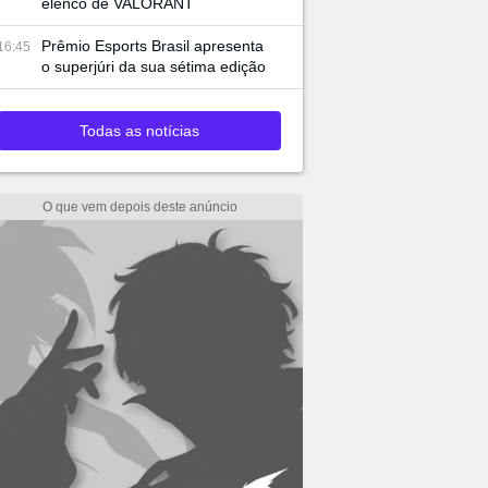
elenco de VALORANT
Prêmio Esports Brasil apresenta
16:45
o superjúri da sua sétima edição
Todas as notícias