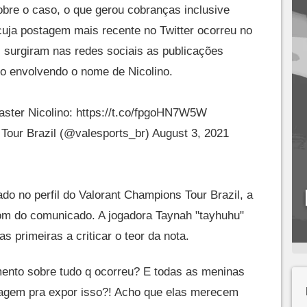
obre o caso, o que gerou cobranças inclusive
cuja postagem mais recente no Twitter ocorreu no
o, surgiram nas redes sociais as publicações
o envolvendo o nome de Nicolino.
ster Nicolino:
https://t.co/fpgoHN7W5W
ur Brazil (@valesports_br)
August 3, 2021
do no perfil do Valorant Champions Tour Brazil, a
tom do comunicado. A jogadora Taynah "tayhuhu"
s primeiras a criticar o teor da nota.
mento sobre tudo q ocorreu? E todas as meninas
agem pra expor isso?! Acho que elas merecem