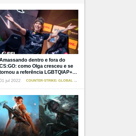
Amassando dentro e fora do
CS:GO: como Olga cresceu e se
tornou a referência LGBTQIAP+
que não teve
01 jul 2022
COUNTER-STRIKE: GLOBAL OFFENSIVE