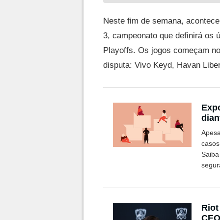
Neste fim de semana, acontecem
3, campeonato que definirá os 
Playoffs. Os jogos começam no 
disputa: Vivo Keyd, Havan Libe
Expo
dian
Apesa
casos
Saiba
segur
Riot
CEO 