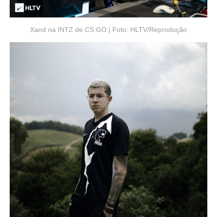
Xand na INTZ de CS:GO | Foto: HLTV/Reprodução