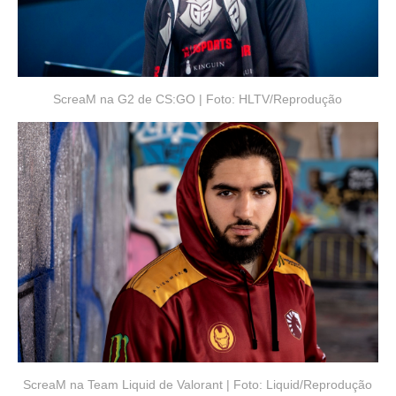
ScreaM na G2 de CS:GO | Foto: HLTV/Reprodução
ScreaM na Team Liquid de Valorant | Foto: Liquid/Reprodução