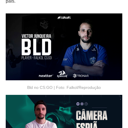
país.
Bld no CS:GO | Foto: Falkol/Reprodução