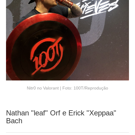
Nitr0 no Valorant | Foto: 100T/Reprodução
Nathan "leaf" Orf e Erick "Xeppaa"
Bach