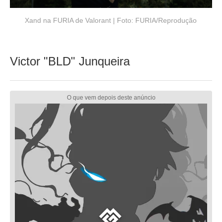
Xand na FURIA de Valorant | Foto: FURIA/Reprodução
Victor "BLD" Junqueira