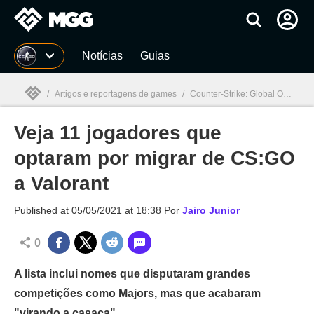
Millenium
Notícias
Guias
/
Artigos e reportagens de games
/
Counter-Strike: Global Offensive
Veja 11 jogadores que
Millenium

optaram por migrar de CS:GO
a Valorant
Published at
05/05/2021 at 18:38
Por
Jairo Junior
0
A lista inclui nomes que disputaram grandes
competições como Majors, mas que acabaram
"virando a casaca"