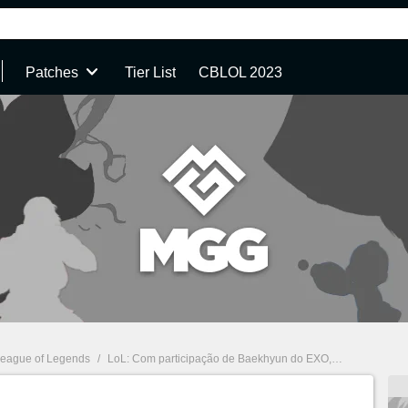
Patches
Tier List
CBLOL 2023
eague of Legends
/
LoL: Com participação de Baekhyun do EXO, T1 revela Runner, música tema de 2021