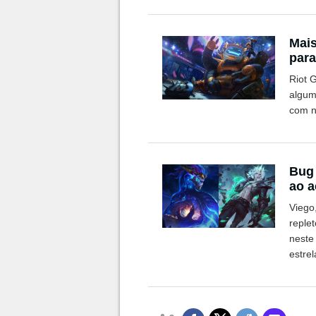
Mais
para
Riot 
algum
com n
Bug 
ao a
Viego
reple
neste
estrel