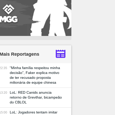
Mais Reportagens
“Minha família respeitou minha
22:35
decisão”, Faker explica motivo
de ter recusado proposta
milionária de equipe chinesa
LoL: RED Canids anuncia
13:20
retorno de Grevthar, bicampeão
do CBLOL
LoL: Jogadores tentam imitar
15:00