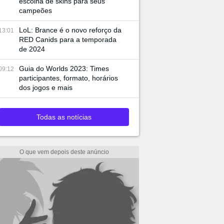
escolha de skins para seus
campeões
LoL: Brance é o novo reforço da
13:01
RED Canids para a temporada
de 2024
Guia do Worlds 2023: Times
09:12
participantes, formato, horários
dos jogos e mais
Todas as notícias