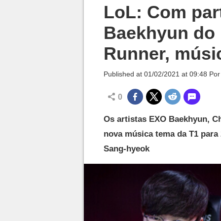
Millenium

LoL: Com par
Baekhyun do 
Runner, músi
Published at
01/02/2021 at 09:48
Po
0
Os artistas EXO Baekhyun, Ch
nova música tema da T1 para 
Sang-hyeok