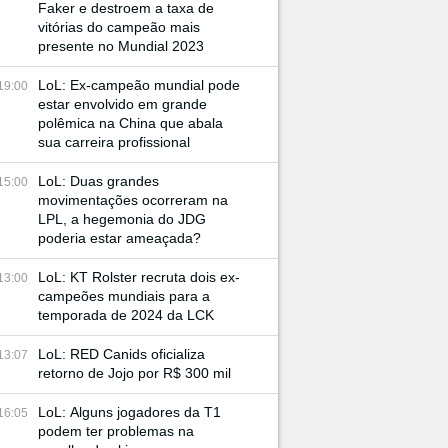
Faker e destroem a taxa de
vitórias do campeão mais
presente no Mundial 2023
LoL: Ex-campeão mundial pode
19:00
estar envolvido em grande
polêmica na China que abala
sua carreira profissional
LoL: Duas grandes
15:00
movimentações ocorreram na
LPL, a hegemonia do JDG
poderia estar ameaçada?
LoL: KT Rolster recruta dois ex-
13:00
campeões mundiais para a
temporada de 2024 da LCK
LoL: RED Canids oficializa
13:07
retorno de Jojo por R$ 300 mil
LoL: Alguns jogadores da T1
16:05
podem ter problemas na