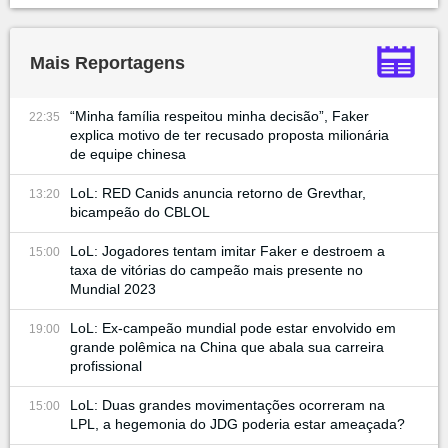
Mais Reportagens
“Minha família respeitou minha decisão”, Faker
22:35
explica motivo de ter recusado proposta milionária
de equipe chinesa
LoL: RED Canids anuncia retorno de Grevthar,
13:20
bicampeão do CBLOL
LoL: Jogadores tentam imitar Faker e destroem a
15:00
taxa de vitórias do campeão mais presente no
Mundial 2023
LoL: Ex-campeão mundial pode estar envolvido em
19:00
grande polêmica na China que abala sua carreira
profissional
LoL: Duas grandes movimentações ocorreram na
15:00
LPL, a hegemonia do JDG poderia estar ameaçada?