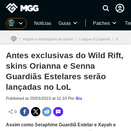
Millenium
Notícias
Guias
Patches
Tie
/
Artigos e reportagens de games
/
League of Legends
/
Antes exclusivas do Wild Rift, skins Orianna e Senna Guardiãs Estelares serão lançadas no LoL
Antes exclusivas do Wild Rift,
Millenium

skins Orianna e Senna
Guardiãs Estelares serão
lançadas no LoL
Published at
20/03/2023 at 11:10
Por
Bia
0
Assim como Seraphine Guardiã Estelar e Xayah e