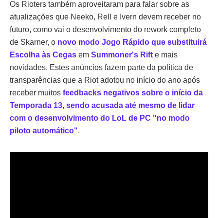
Os Rioters também aproveitaram para falar sobre as
atualizações que Neeko, Rell e Ivern devem receber no
futuro, como vai o desenvolvimento do rework completo
de Skarner, o
novo modo Jogo Rápido que substituirá
Escolha às Cegas
em
Summoner's Rift
e mais
novidades. Estes anúncios fazem parte da política de
transparências que a Riot adotou no início do ano após
receber muitos
feedbacks negativos sobre o início da
Temporada 13
,
sendo acusada até mesmo de lidar
com o desenvolvimento do LoL de PC "no modo
piloto automático"
.