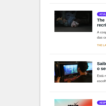
CUL
The 
recr
A cos
das c
THE LA
Saib
o se
Está 
escol
ESP