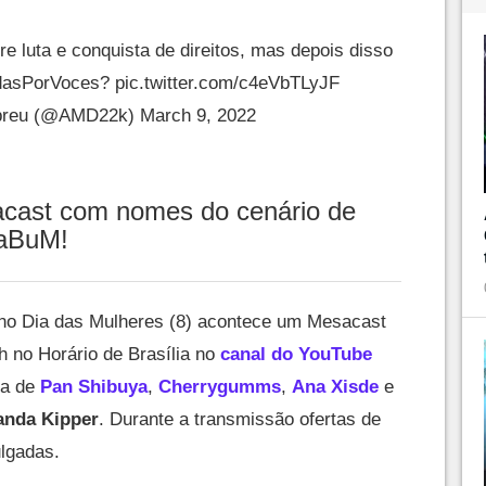
re luta e conquista de direitos, mas depois disso
dasPorVoces
?
pic.twitter.com/c4eVbTLyJF
breu (@AMD22k)
March 9, 2022
ast com nomes do cenário de
KaBuM!
no Dia das Mulheres (8) acontece um Mesacast
 no Horário de Brasília no
canal do YouTube
ça de
Pan Shibuya
,
Cherrygumms
,
Ana Xisde
e
anda Kipper
. Durante a transmissão ofertas de
ulgadas.