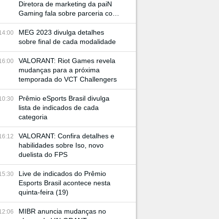
Diretora de marketing da paiN
Gaming fala sobre parceria com
JBL e retorno à BGS
MEG 2023 divulga detalhes
14:00
sobre final de cada modalidade
VALORANT: Riot Games revela
16:00
mudanças para a próxima
temporada do VCT Challengers
Prêmio eSports Brasil divulga
10:30
lista de indicados de cada
categoria
VALORANT: Confira detalhes e
16:12
habilidades sobre Iso, novo
duelista do FPS
Live de indicados do Prêmio
15:30
Esports Brasil acontece nesta
quinta-feira (19)
MIBR anuncia mudanças no
12:06