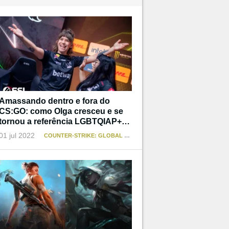
Amassando dentro e fora do
CS:GO: como Olga cresceu e se
tornou a referência LGBTQIAP+
que não teve
01 jul 2022
COUNTER-STRIKE: GLOBAL OFFENSIVE