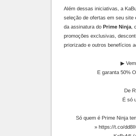
Além dessas iniciativas, a KaB
seleção de ofertas em seu site
da assinatura do
Prime Ninja
, 
promoções exclusivas, desconto
priorizado e outros benefícios 
▶ Vem
E garanta 50% O
De R
É só 
Só quem é Prime Ninja tem
»
https://t.co/dd8I