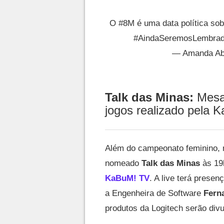
O
#8M
é uma data política sob
#AindaSeremosLembra
— Amanda A
Talk das Minas:
Mesac
jogos realizado pela 
Além do campeonato feminino, 
nomeado
Talk das Minas
às 19h
KaBuM! TV
. A live terá presen
a Engenheira de Software
Fern
produtos da Logitech serão div