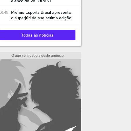
elenco de VALORANT
Prêmio Esports Brasil apresenta
16:45
o superjúri da sua sétima edição
Todas as notícias