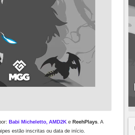
por:
Babi Micheletto, AMD2K
e
ReehPlays
. A
pes estão inscritas ou data de início.