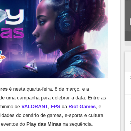
eres
é nesta quarta-feira, 8 de março, e a
de uma campanha para celebrar a data. Entre as
minino de
VALORANT
,
FPS
da
Riot Games
, e
dades do cenário de games, e-sports e cultura
s eventos do
Play das Minas
na sequência.