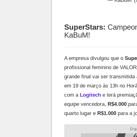
— KaBuM! 
SuperStars:
Campeon
KaBuM!
A empresa divulgou que o
Supe
profissional feminino de VALOR
grande final vai ser transmitida
em 19 de março às 13h no Horár
com a
Logitech
e terá premiaçã
equipe vencedora,
R$4.000
para
quarto lugar e
R$1.000
para a j