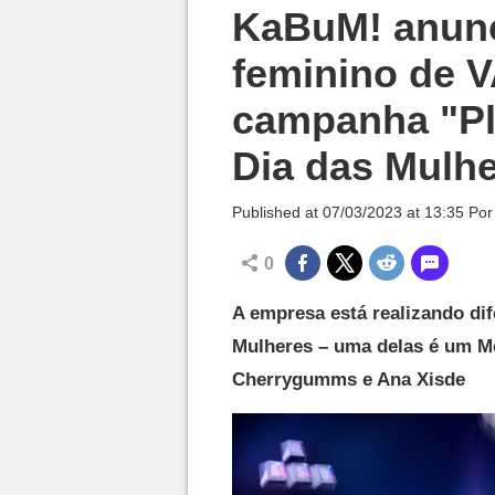
Millenium

KaBuM! anun
feminino de
campanha "Pl
Dia das Mulh
Published at
07/03/2023 at 13:35
Po
0
A empresa está realizando di
Mulheres – uma delas é um M
Cherrygumms e Ana Xisde