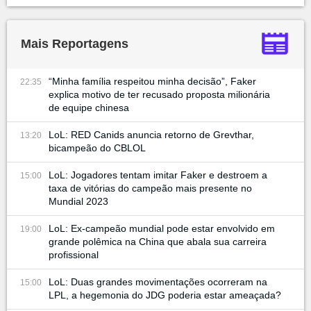
Mais Reportagens
“Minha família respeitou minha decisão”, Faker
22:35
explica motivo de ter recusado proposta milionária
de equipe chinesa
LoL: RED Canids anuncia retorno de Grevthar,
13:20
bicampeão do CBLOL
LoL: Jogadores tentam imitar Faker e destroem a
15:00
taxa de vitórias do campeão mais presente no
Mundial 2023
LoL: Ex-campeão mundial pode estar envolvido em
19:00
grande polêmica na China que abala sua carreira
profissional
LoL: Duas grandes movimentações ocorreram na
15:00
LPL, a hegemonia do JDG poderia estar ameaçada?