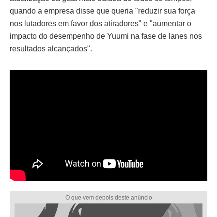
quando a empresa disse que queria "reduzir sua força
nos lutadores em favor dos atiradores" e "aumentar o
impacto do desempenho de Yuumi na fase de lanes nos
resultados alcançados".