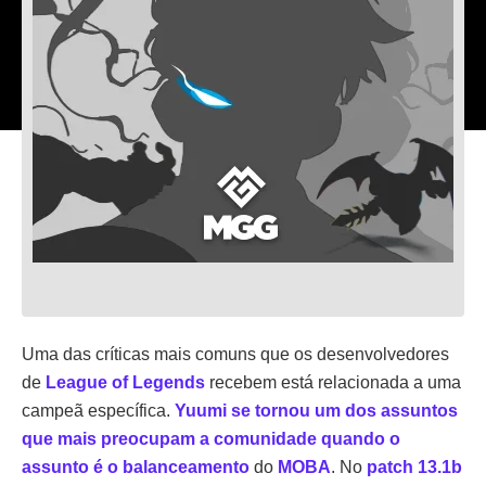
Uma das críticas mais comuns que os desenvolvedores
de
League of Legends
recebem está relacionada a uma
campeã específica.
Yuumi se tornou um dos assuntos
que mais preocupam a comunidade quando o
assunto é o balanceamento
do
MOBA
. No
patch 13.1b