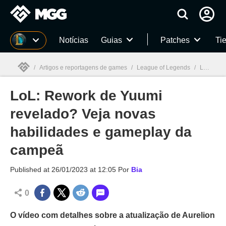
Millenium
Notícias
Guias
Patches
Tie
/
Artigos e reportagens de games
/
League of Legends
/
LoL: Rework de Yuumi revelado? Veja novas habilidades e gameplay da campeã
LoL: Rework de Yuumi
Millenium

revelado? Veja novas
habilidades e gameplay da
campeã
Published at
26/01/2023 at 12:05
Por
Bia
0
O vídeo com detalhes sobre a atualização de Aurelion