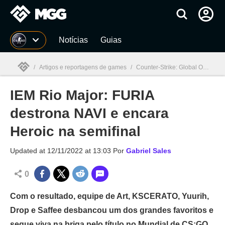
Millenium
Notícias
Guias
/
Artigos e reportagens de games
/
Counter-Strike: Global Offensive
IEM Rio Major: FURIA
Millenium

destrona NAVI e encara
Heroic na semifinal
Updated at
12/11/2022 at 13:03
Por
Gabriel Sales
0
Com o resultado, equipe de Art, KSCERATO, Yuurih,
Drop e Saffee desbancou um dos grandes favoritos e
segue viva na briga pelo título no Mundial de CS:GO