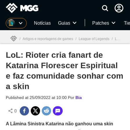
Millenium
Notícias
Guias
Patches
Tie
/
Artigos e reportagens de games
/
League of Legends
/
LoL: Rioter cria fanart de Katarina Florescer Espiritual e faz comunidade sonhar com a skin
LoL: Rioter cria fanart de
Millenium

Katarina Florescer Espiritual
e faz comunidade sonhar com
a skin
Published at
25/09/2022 at 10:00
Por
Bia
0
A Lâmina Sinistra Katarina não ganhou uma skin