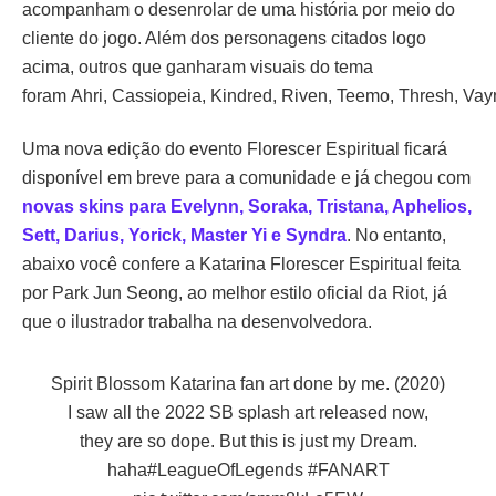
acompanham o desenrolar de uma história por meio do
cliente do jogo. Além dos personagens citados logo
acima, outros que ganharam visuais do tema
foram Ahri, Cassiopeia, Kindred, Riven, Teemo, Thresh, Vay
Uma nova edição do evento Florescer Espiritual ficará
disponível em breve para a comunidade e já chegou com
novas skins para Evelynn, Soraka, Tristana, Aphelios,
Sett, Darius, Yorick, Master Yi e Syndra
. No entanto,
abaixo você confere a Katarina Florescer Espiritual feita
por Park Jun Seong, ao melhor estilo oficial da Riot, já
que o ilustrador trabalha na desenvolvedora.
Spirit Blossom Katarina fan art done by me. (2020)
I saw all the 2022 SB splash art released now,
they are so dope. But this is just my Dream.
haha
#LeagueOfLegends
#FANART