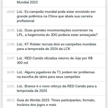
Mundial 2023
LoL: Ex-campeão mundial pode estar envolvido em
19:00
grande polêmica na China que abala sua carreira
profissional
LoL: Duas grandes movimentações ocorreram na
15:00
LPL, a hegemonia do JDG poderia estar ameaçada?
LoL: KT Rolster recruta dois ex-campeões mundiais
13:00
para a temporada de 2024 da LCK
LoL: RED Canids oficializa retorno de Jojo por R$
13:07
300 mil
LoL: Alguns jogadores da T1 podem ter problemas
16:05
na escolha de skins para seus campeões
LoL: Brance é o novo reforço da RED Canids para a
13:01
temporada de 2024
Guia do Worlds 2023: Times participantes, formato,
09:12
horários dos jogos e mais