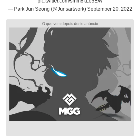
pic.twitter.com/smm8kLe5EW
— Park Jun Seong (@Junsartwork)
September 20, 2022