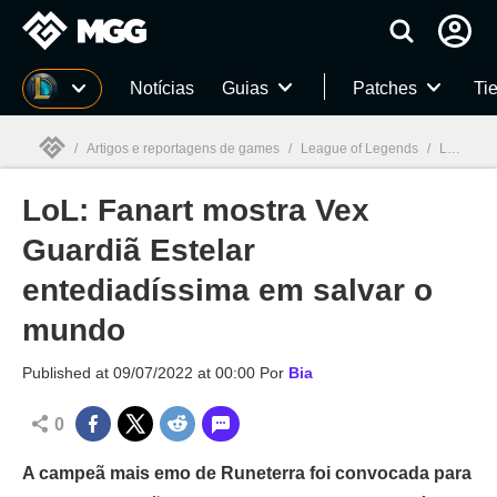
Millenium
Notícias
Guias
Patches
Tie
/
Artigos e reportagens de games
/
League of Legends
/
LoL: Fanart mostra Vex Guardiã Estelar entediadíssima em salvar o mundo
LoL: Fanart mostra Vex
Millenium

Guardiã Estelar
entediadíssima em salvar o
mundo
Published at
09/07/2022 at 00:00
Por
Bia
0
A campeã mais emo de Runeterra foi convocada para