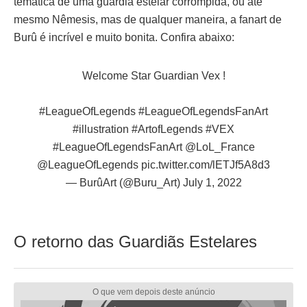
temática de uma guardiã estelar corrompida, ou até
mesmo Nêmesis, mas de qualquer maneira, a fanart de
Burû é incrível e muito bonita. Confira abaixo:
Welcome Star Guardian Vex !
#LeagueOfLegends
#LeagueOfLegendsFanArt
#illustration
#ArtofLegends
#VEX
#LeagueOfLegendsFanArt
@LoL_France
@LeagueOfLegends
pic.twitter.com/lETJf5A8d3
— BurûArt (@Buru_Art)
July 1, 2022
O retorno das Guardiãs Estelares