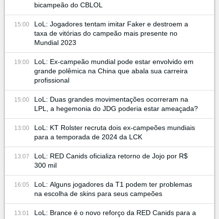
bicampeão do CBLOL
LoL: Jogadores tentam imitar Faker e destroem a
15:00
taxa de vitórias do campeão mais presente no
Mundial 2023
LoL: Ex-campeão mundial pode estar envolvido em
19:00
grande polêmica na China que abala sua carreira
profissional
LoL: Duas grandes movimentações ocorreram na
15:00
LPL, a hegemonia do JDG poderia estar ameaçada?
LoL: KT Rolster recruta dois ex-campeões mundiais
13:00
para a temporada de 2024 da LCK
LoL: RED Canids oficializa retorno de Jojo por R$
13:07
300 mil
LoL: Alguns jogadores da T1 podem ter problemas
16:05
na escolha de skins para seus campeões
LoL: Brance é o novo reforço da RED Canids para a
13:01