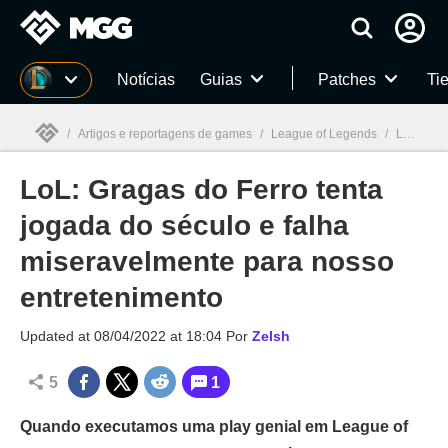
Millenium
Notícias
Guias
Patches
Tie
/
Artigos e reportagens de games
/
League of Legends
/
LoL: Gragas do Ferro tenta jogada do século e falha miseravelmente para nosso entretenimento
LoL: Gragas do Ferro tenta
Millenium

jogada do século e falha
miseravelmente para nosso
entretenimento
Updated at
08/04/2022 at 18:04
Por
Zelsh
5
1
Quando executamos uma play genial em League of