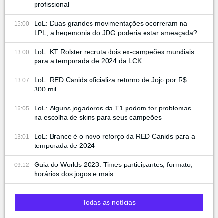
profissional
LoL: Duas grandes movimentações ocorreram na
15:00
LPL, a hegemonia do JDG poderia estar ameaçada?
LoL: KT Rolster recruta dois ex-campeões mundiais
13:00
para a temporada de 2024 da LCK
LoL: RED Canids oficializa retorno de Jojo por R$
13:07
300 mil
LoL: Alguns jogadores da T1 podem ter problemas
16:05
na escolha de skins para seus campeões
LoL: Brance é o novo reforço da RED Canids para a
13:01
temporada de 2024
Guia do Worlds 2023: Times participantes, formato,
09:12
horários dos jogos e mais
Todas as notícias