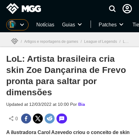
Millenium
Notícias
Guias
Patches
Tie
/
Artigos e reportagens de games
/
League of Legends
/
LoL: Artista brasileira cria skin Zoe Dançarina de Frevo pronta para saltar por dimensões
LoL: Artista brasileira cria
Millenium

skin Zoe Dançarina de Frevo
pronta para saltar por
dimensões
Updated at
12/03/2022 at 10:00
Por
Bia
0
A ilustradora Carol Azevedo criou o conceito de skin