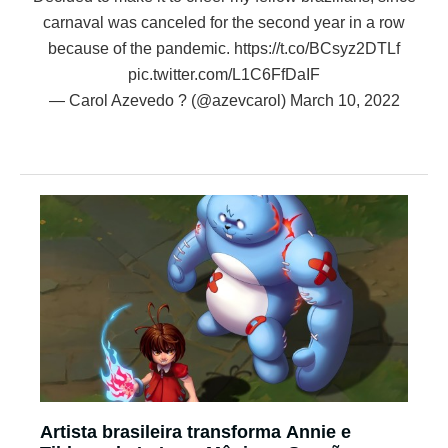
carnaval was canceled for the second year in a row
because of the pandemic.
https://t.co/BCsyz2DTLf
pic.twitter.com/L1C6FfDaIF
— Carol Azevedo ? (@azevcarol)
March 10, 2022
Artista brasileira transforma Annie e