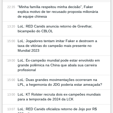
“Minha família respeitou minha decisão”, Faker
22:35
explica motivo de ter recusado proposta milionária
de equipe chinesa
LoL: RED Canids anuncia retorno de Grevthar,
13:20
bicampeão do CBLOL
LoL: Jogadores tentam imitar Faker e destroem a
15:00
taxa de vitórias do campeão mais presente no
Mundial 2023
LoL: Ex-campeão mundial pode estar envolvido em
19:00
grande polêmica na China que abala sua carreira
profissional
LoL: Duas grandes movimentações ocorreram na
15:00
LPL, a hegemonia do JDG poderia estar ameaçada?
LoL: KT Rolster recruta dois ex-campeões mundiais
13:00
para a temporada de 2024 da LCK
LoL: RED Canids oficializa retorno de Jojo por R$
13:07