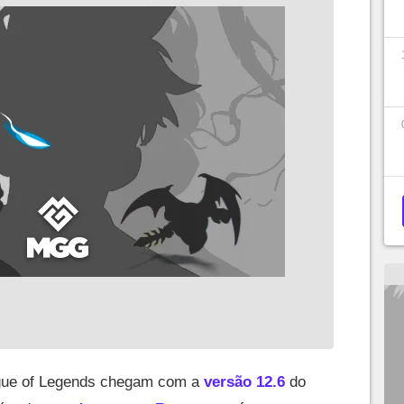
gue of Legends chegam com a
versão 12.6
do