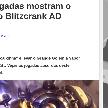
ogadas mostram o
 Blitzcrank AD
r
Math
a caixinha" e levar o Grande Golem a Vapor
ift. Vejas as jogadas absurdas deste
oL