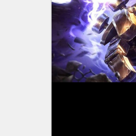
Blitzcrank
é um dos campeões 
Legends
e poucos são os que ar
Summoner's Rift
. Porém, um j
usou o Grande Golem a Vapor co