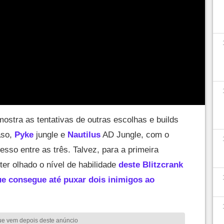
o por "Sasheto_10" no subReddit oficial de LoL.
licado que o início da partida realmente foi
zcrank Jungle
from
leagueoflegends
stra as tentativas de outras escolhas e builds
aso,
Pyke
jungle e
Nautilus
AD Jungle, com o
esso entre as três. Talvez, para a primeira
ter olhado o nível de habilidade
deste Blitzcrank
ue consegue até puxar dois inimigos ao