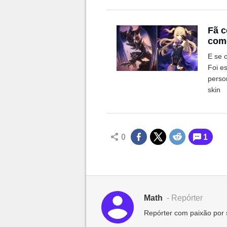
Fã c
como
E se 
Foi e
perso
skin
0
1
Math
- Repórter
Repórter com paixão por 