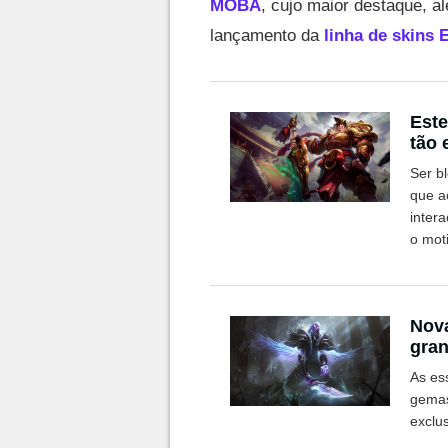
MOBA
, cujo maior destaque, 
lançamento da
linha de skins
Este
tão 
Ser b
que a
inter
o mot
Nova
gra
LoL
As es
gemas
exclu