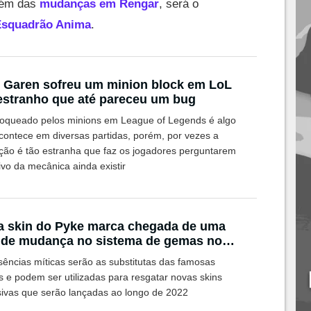
além das
mudanças em Rengar
, será o
 Esquadrão Anima
.
 Garen sofreu um minion block em LoL
estranho que até pareceu um bug
loqueado pelos minions em League of Legends é algo
contece em diversas partidas, porém, por vezes a
ação é tão estranha que faz os jogadores perguntarem
ivo da mecânica ainda existir
 skin do Pyke marca chegada de uma
nde mudança no sistema de gemas no
sências míticas serão as substitutas das famosas
 e podem ser utilizadas para resgatar novas skins
sivas que serão lançadas ao longo de 2022