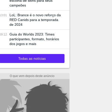
escolha de skins para seus
campeões
LoL: Brance é o novo reforço da
13:01
RED Canids para a temporada
de 2024
Guia do Worlds 2023: Times
09:12
participantes, formato, horários
dos jogos e mais
Todas as notícias