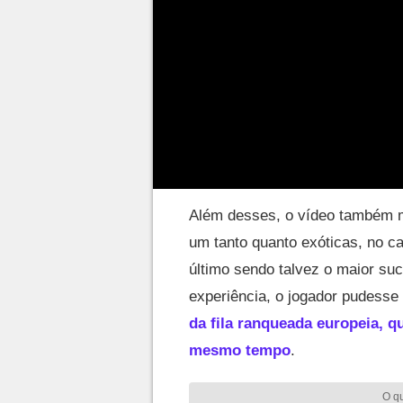
O vídeo em questão foi publicad
Nos trechos, o jogador deixa exp
complicado. Veja tudo abaixo:
I Played AD Blit
Além desses, o vídeo também mo
um tanto quanto exóticas, no c
último sendo talvez o maior suc
experiência, o jogador pudesse 
da fila ranqueada europeia, q
mesmo tempo
.