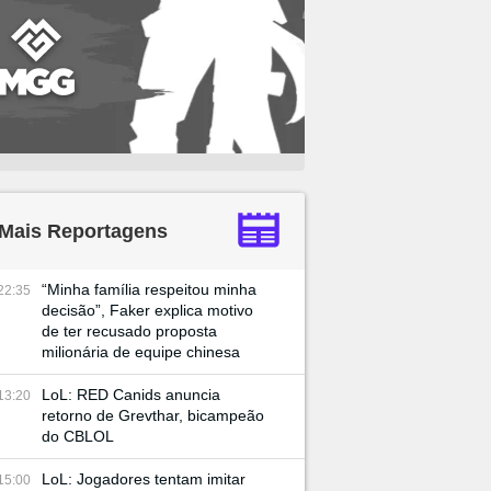
Mais Reportagens
“Minha família respeitou minha
22:35
decisão”, Faker explica motivo
de ter recusado proposta
milionária de equipe chinesa
LoL: RED Canids anuncia
13:20
retorno de Grevthar, bicampeão
do CBLOL
LoL: Jogadores tentam imitar
15:00