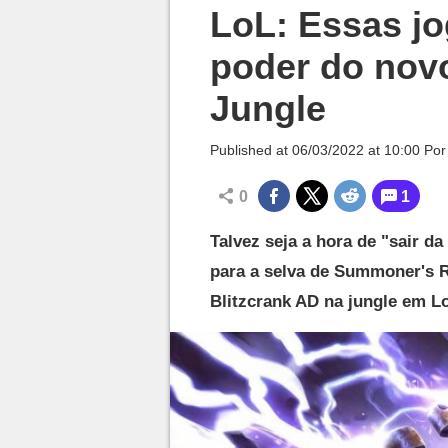
Millenium

LoL: Essas j
poder do novo
Jungle
Published at
06/03/2022 at 10:00
Po
0
1
Talvez seja a hora de "sair d
para a selva de Summoner's R
Blitzcrank AD na jungle em L