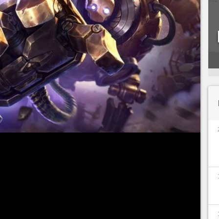
e suportes mais queridos de
League of
riscam levá-lo para longe da rota inferior em
ogador fez o que a
Riot Games
não previu e
m uma build AD ne jungle. Veja o resultado.