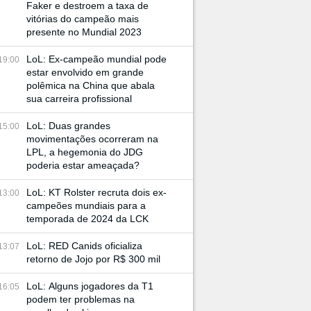
Faker e destroem a taxa de
vitórias do campeão mais
presente no Mundial 2023
LoL: Ex-campeão mundial pode
19:00
estar envolvido em grande
polêmica na China que abala
sua carreira profissional
LoL: Duas grandes
15:00
movimentações ocorreram na
LPL, a hegemonia do JDG
poderia estar ameaçada?
LoL: KT Rolster recruta dois ex-
13:00
campeões mundiais para a
temporada de 2024 da LCK
LoL: RED Canids oficializa
13:07
retorno de Jojo por R$ 300 mil
LoL: Alguns jogadores da T1
16:05
podem ter problemas na