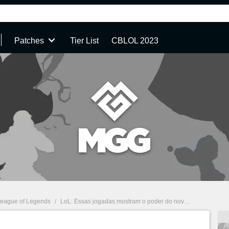
Patches
Tier List
CBLOL 2023
eague of Legends
/
LoL: Essas jogadas mostram o poder do novo Blitzcrank AD Jungle