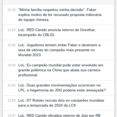
“Minha família respeitou minha decisão”, Faker
22:35
explica motivo de ter recusado proposta milionária
de equipe chinesa
LoL: RED Canids anuncia retorno de Grevthar,
13:20
bicampeão do CBLOL
LoL: Jogadores tentam imitar Faker e destroem a
15:00
taxa de vitórias do campeão mais presente no
Mundial 2023
LoL: Ex-campeão mundial pode estar envolvido em
19:00
grande polêmica na China que abala sua carreira
profissional
LoL: Duas grandes movimentações ocorreram na
15:00
LPL, a hegemonia do JDG poderia estar ameaçada?
LoL: KT Rolster recruta dois ex-campeões mundiais
13:00
para a temporada de 2024 da LCK
LoL: RED Canids oficializa retorno de Jojo por R$
13:07