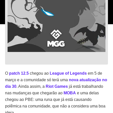
O
patch 12.5
chegou ao
League of Legends
em 5 de
março e a comunidade só terá uma
nova atualização no
dia 30
. Ainda assim, a
Riot Games
já está trabalhando
nas mudanças que chegarão ao
MOBA
e uma delas
chegou ao PBE: uma runa que já está causando
polêmica na comunidade, que não a considera uma boa
ideia.