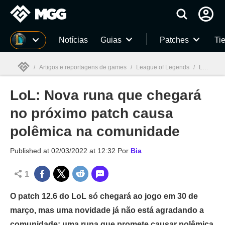
Millenium
Notícias
Guias
Patches
Tie
/
Artigos e reportagens de games
/
League of Legends
/
LoL: Nova runa que chegará no próximo patch causa polêmica na comunidade
LoL: Nova runa que chegará
Millenium

no próximo patch causa
polêmica na comunidade
Published at
02/03/2022 at 12:32
Por
Bia
1
O patch 12.6 do LoL só chegará ao jogo em 30 de
março, mas uma novidade já não está agradando a
comunidade: uma runa que promete causar polêmica