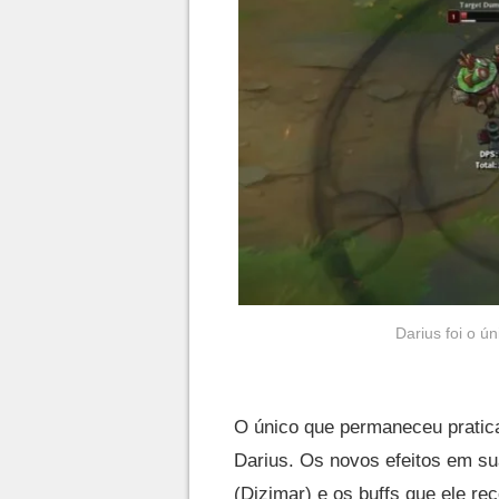
Darius foi o ú
O único que permaneceu pratic
Darius. Os novos efeitos em su
(Dizimar) e os buffs que ele re