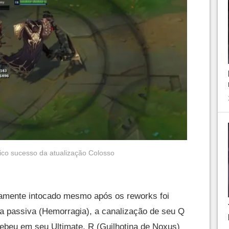
nico sucesso da atualização Colosso
amente intocado mesmo após os reworks foi
a passiva (Hemorragia), a canalização de seu Q
cebeu em seu Ultimate, R (Guilhotina de Noxus)