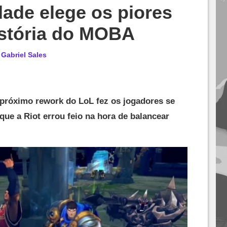
ade elege os piores
istória do MOBA
r
Gabriel Sales
próximo rework do LoL fez os jogadores se
ue a Riot errou feio na hora de balancear