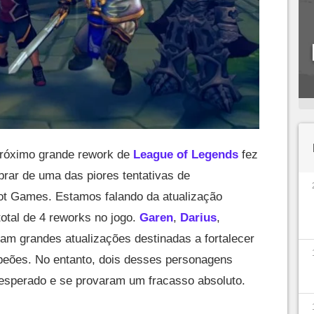
róximo grande rework de
League of Legends
fez
ar de uma das piores tentativas de
iot Games. Estamos falando da atualização
otal de 4 reworks no jogo.
Garen
,
Darius
,
am grandes atualizações destinadas a fortalecer
peões. No entanto, dois desses personagens
esperado e se provaram um fracasso absoluto.