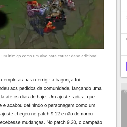
um inimigo como um alvo para causar dano adicional
completas para corrigir a bagunça foi
ndeu aos pedidos da comunidade, lançando uma
da até os dias de hoje. Um ajuste radical que
de e acabou definindo o personagem como um
 ajuste chegou no patch 9.12 e não demorou
recebesse mudanças. No patch 9.20, o campeão