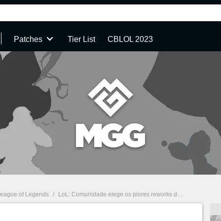
Patches
Tier List
CBLOL 2023
eague of Legends
/
LoL: Comunidade elege os piores reworks da história do MOBA