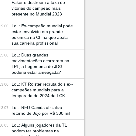
Faker e destroem a taxa de
vitórias do campeão mais
presente no Mundial 2023
LoL: Ex-campeão mundial pode
19:00
estar envolvido em grande
polêmica na China que abala
sua carreira profissional
LoL: Duas grandes
15:00
movimentações ocorreram na
LPL, a hegemonia do JDG
poderia estar ameaçada?
LoL: KT Rolster recruta dois ex-
13:00
campeões mundiais para a
temporada de 2024 da LCK
LoL: RED Canids oficializa
13:07
retorno de Jojo por R$ 300 mil
LoL: Alguns jogadores da T1
16:05
podem ter problemas na