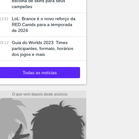
escolha de skins para seus
campeões
LoL: Brance é o novo reforço da
13:01
RED Canids para a temporada
de 2024
Guia do Worlds 2023: Times
09:12
participantes, formato, horários
dos jogos e mais
Todas as notícias