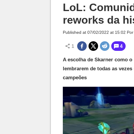
Millenium

LoL: Comunid
reworks da h
Published at
07/02/2022 at 15:02
Po
1
4
A escolha de Skarner como o 
lembrarem de todas as vezes q
campeões