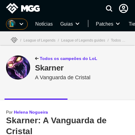
Millenium
Notícias
Guias
Patches
Tie
/
League of Legends
/
League of Legends guides
/
Todos os campeões de LoL: habilidades, skins, história e mais
Millenium

Todos os campeões do LoL
Skarner
A Vanguarda de Cristal
Por
Helena Nogueira
Skarner: A Vanguarda de
Cristal