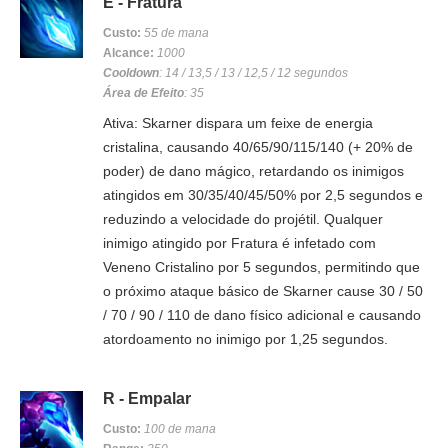
E - Fratura
Custo:
55 de mana
Alcance:
1000
Cooldown
: 14 / 13,5 / 13 / 12,5 / 12 segundos
Área de Efeito
: 35
Ativa: Skarner dispara um feixe de energia
cristalina, causando 40/65/90/115/140 (+ 20% de
poder) de dano mágico, retardando os inimigos
atingidos em 30/35/40/45/50% por 2,5 segundos e
reduzindo a velocidade do projétil. Qualquer
inimigo atingido por Fratura é infetado com
Veneno Cristalino por 5 segundos, permitindo que
o próximo ataque básico de Skarner cause 30 / 50
/ 70 / 90 / 110 de dano físico adicional e causando
atordoamento no inimigo por 1,25 segundos.
R - Empalar
Custo:
100 de mana