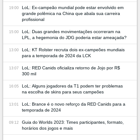
LoL: Ex-campeão mundial pode estar envolvido em
19:00
grande polêmica na China que abala sua carreira
profissional
LoL: Duas grandes movimentações ocorreram na
15:00
LPL, a hegemonia do JDG poderia estar ameaçada?
LoL: KT Rolster recruta dois ex-campeões mundiais
13:00
para a temporada de 2024 da LCK
LoL: RED Canids oficializa retorno de Jojo por R$
13:07
300 mil
LoL: Alguns jogadores da T1 podem ter problemas
16:05
na escolha de skins para seus campeões
LoL: Brance é o novo reforço da RED Canids para a
13:01
temporada de 2024
Guia do Worlds 2023: Times participantes, formato,
09:12
horários dos jogos e mais