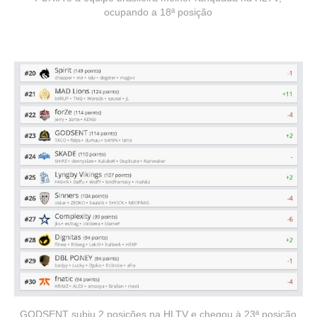
ocupando a 18ª posição
GODSENT subiu 2 posições na HLTV e chegou à 23ª posição