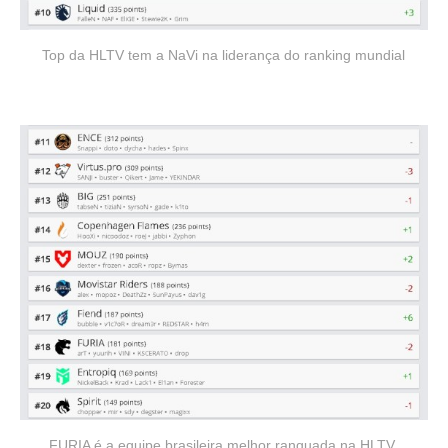
Top da HLTV tem a NaVi na liderança do ranking mundial
FURIA é a equipe brasileira melhor ranquada na HLTV,