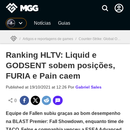
Millenium
Notícias
Guias
/
Artigos e reportagens de games
/
Counter-Strike: Global Offensive
Ranking HLTV: Liquid e
Millenium

GODSENT sobem posições,
FURIA e Pain caem
Published at
19/10/2021 at 12:26
Por
Gabriel Sales
0
Equipe de Fallen subiu graças ao bom desempenho
na BLAST Premier: Fall Showdown, enquanto time de
TACO, Felps e companhia venceu a ESEA Advanced