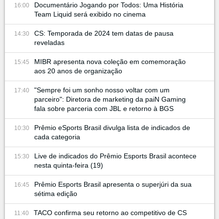
Documentário Jogando por Todos: Uma História
16:00
Team Liquid será exibido no cinema
CS: Temporada de 2024 tem datas de pausa
14:30
reveladas
MIBR apresenta nova coleção em comemoração
15:45
aos 20 anos de organização
"Sempre foi um sonho nosso voltar com um
17:40
parceiro": Diretora de marketing da paiN Gaming
fala sobre parceria com JBL e retorno à BGS
Prêmio eSports Brasil divulga lista de indicados de
10:30
cada categoria
Live de indicados do Prêmio Esports Brasil acontece
15:30
nesta quinta-feira (19)
Prêmio Esports Brasil apresenta o superjúri da sua
16:45
sétima edição
TACO confirma seu retorno ao competitivo de CS
11:40