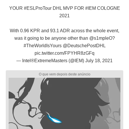
YOUR
#ESLProTour
DHL MVP FOR
#IEM
COLOGNE
2021
With 0.96 KPR and 93.1 ADR across the whole event,
was it going to be anyone other than
@s1mpleO
?
#TheWorldIsYours
@DeutschePostDHL
pic.twitter.com/FPYHR8zGFq
— Intel®ExtremeMasters (@IEM)
July 18, 2021