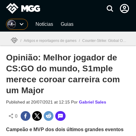
Millenium
Notícias
Guias
/
Artigos e reportagens de games
/
Counter-Strike: Global Offensive
Opinião: Melhor jogador de
Millenium

CS:GO do mundo, S1mple
merece coroar carreira com
um Major
Published at
20/07/2021 at 12:15
Por
Gabriel Sales
0
Campeão e MVP dos dois últimos grandes eventos