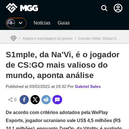
Millenium
Notícias
Guias
/
Artigos e reportagens de games
/
Counter-Strike: Global Offensive
S1mple, da Na'Vi, é o jogador
Millenium

de CS:GO mais valioso do
mundo, aponta análise
Published at
03/02/2021 at 19:32
Por
Gabriel Sales
0
De acordo com critérios adotados pela WePlay
Esports, jogador ucraniano vale US$ 4,5 milhões (R$
24,1 milhões), enquanto ZywOo, da Vitality, é avaliado