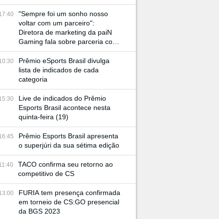
"Sempre foi um sonho nosso
17:40
voltar com um parceiro":
Diretora de marketing da paiN
Gaming fala sobre parceria com
JBL e retorno à BGS
Prêmio eSports Brasil divulga
10:30
lista de indicados de cada
categoria
Live de indicados do Prêmio
15:30
Esports Brasil acontece nesta
quinta-feira (19)
Prêmio Esports Brasil apresenta
16:45
o superjúri da sua sétima edição
TACO confirma seu retorno ao
11:40
competitivo de CS
FURIA tem presença confirmada
13:00
em torneio de CS:GO presencial
da BGS 2023