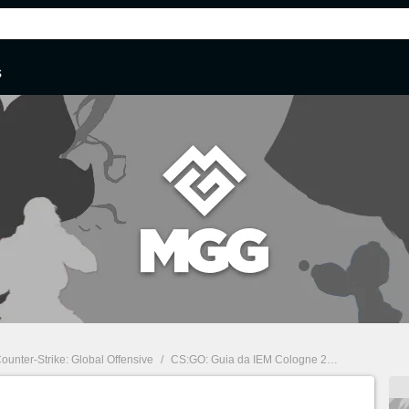
s
ounter-Strike: Global Offensive
/
CS:GO: Guia da IEM Cologne 2021 com FURIA, MIBR e Team One na disputa