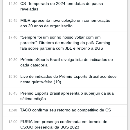
CS: Temporada de 2024 tem datas de pausa
14:30
reveladas
MIBR apresenta nova coleção em comemoração
15:45
aos 20 anos de organização
"Sempre foi um sonho nosso voltar com um
17:40
parceiro": Diretora de marketing da paiN Gaming
fala sobre parceria com JBL e retorno à BGS
Prêmio eSports Brasil divulga lista de indicados de
10:30
cada categoria
Live de indicados do Prêmio Esports Brasil acontece
15:30
nesta quinta-feira (19)
Prêmio Esports Brasil apresenta o superjúri da sua
16:45
sétima edição
TACO confirma seu retorno ao competitivo de CS
11:40
FURIA tem presença confirmada em torneio de
13:00
CS:GO presencial da BGS 2023