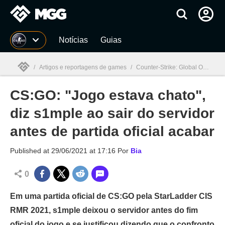
Millenium
Notícias
Guias
/
Artigos e reportagens de games
/
Counter-Strike: Global Offensive
CS:GO: "Jogo estava chato",
Millenium

diz s1mple ao sair do servidor
antes de partida oficial acabar
Published at
29/06/2021 at 17:16
Por
Bia
0
Em uma partida oficial de CS:GO pela StarLadder CIS
RMR 2021, s1mple deixou o servidor antes do fim
oficial do jogo e se justificou dizendo que o confronto