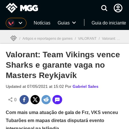
Millenium
Notícias
Guias
Guia do iniciante
/
Artigos e reportagens de games
/
VALORANT
/
Valorant: Team Vikings vence Sharks e garante vaga no Masters Reykjavík
Valorant: Team Vikings vence
Millenium

Sharks e garante vaga no
Masters Reykjavík
Updated at
07/05/2021 at 15:02
Por
Gabriel Sales
0
Com mais uma atuação de gala de Frz, VKS venceu
Tubarões em mapas diretas disputará evento
internacional na Islândia